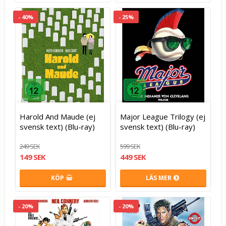
- 40%
- 25%
Harold And Maude (ej
Major League Trilogy (ej
svensk text) (Blu-ray)
svensk text) (Blu-ray)
249 SEK
599 SEK
149 SEK
449 SEK
KÖP
LÄS MER
- 20%
- 20%