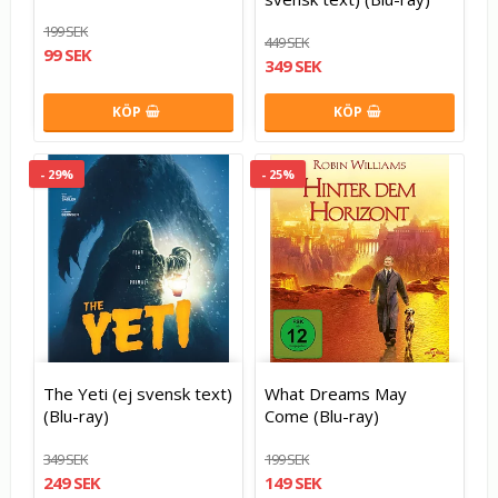
199 SEK
449 SEK
99 SEK
349 SEK
KÖP
KÖP
- 29%
- 25%
The Yeti (ej svensk text)
What Dreams May
(Blu-ray)
Come (Blu-ray)
349 SEK
199 SEK
249 SEK
149 SEK