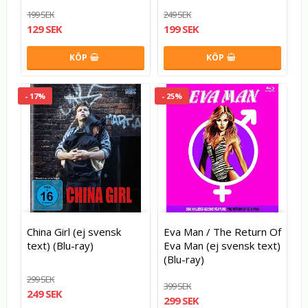
199 SEK
249 SEK
129 SEK
199 SEK
KÖP
KÖP
- 17%
- 25%
China Girl (ej svensk
Eva Man / The Return Of
text) (Blu-ray)
Eva Man (ej svensk text)
(Blu-ray)
299 SEK
399 SEK
249 SEK
299 SEK