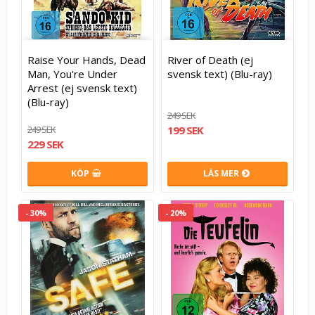
Raise Your Hands, Dead
River of Death (ej
Man, You're Under
svensk text) (Blu-ray)
Arrest (ej svensk text)
(Blu-ray)
249 SEK
249 SEK
199 SEK
229 SEK
KÖP
LÄS MER
- 30%
- 20%