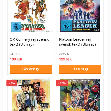
OK Connery (ej svensk
Platoon Leader (ej
text) (Blu-ray)
svensk text) (Blu-ray)
249 SEK
249 SEK
199 SEK
199 SEK
LÄS MER
LÄS MER
- 8%
- 20%