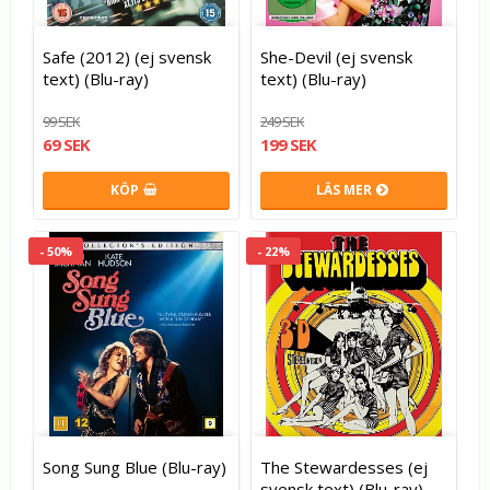
Safe (2012) (ej svensk
She-Devil (ej svensk
text) (Blu-ray)
text) (Blu-ray)
99 SEK
249 SEK
69 SEK
199 SEK
KÖP
LÄS MER
- 50%
- 22%
Song Sung Blue (Blu-ray)
The Stewardesses (ej
svensk text) (Blu-ray)