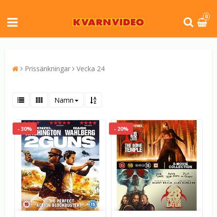
0
Prissänkningar
Vecka 24
Namn
- 30%
- 20%