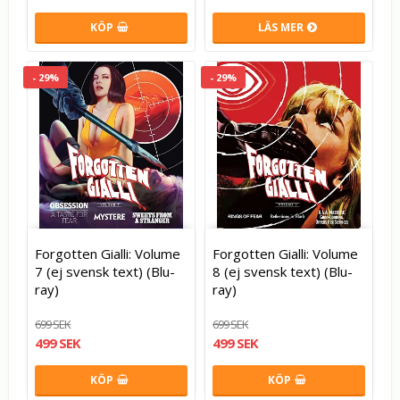
KÖP
LÄS MER
- 29%
- 29%
Forgotten Gialli: Volume
Forgotten Gialli: Volume
7 (ej svensk text) (Blu-
8 (ej svensk text) (Blu-
ray)
ray)
699 SEK
699 SEK
499 SEK
499 SEK
KÖP
KÖP