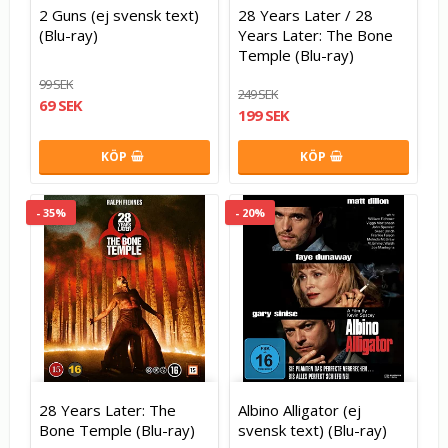
2 Guns (ej svensk text)
28 Years Later / 28
(Blu-ray)
Years Later: The Bone
Temple (Blu-ray)
99 SEK
249 SEK
69 SEK
199 SEK
KÖP
KÖP
- 35%
- 20%
28 Years Later: The
Albino Alligator (ej
Bone Temple (Blu-ray)
svensk text) (Blu-ray)