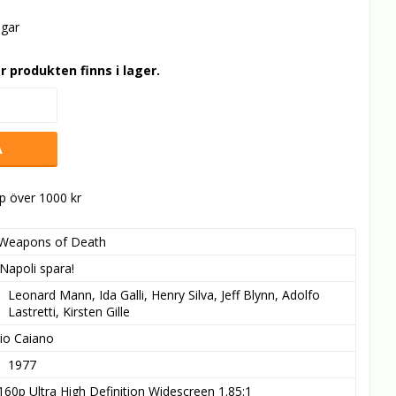
agar
r produkten finns i lager.
A
öp över 1000 kr
Weapons of Death
Napoli spara!
Leonard Mann, Ida Galli, Henry Silva, Jeff Blynn, Adolfo 
Lastretti, Kirsten Gille
io Caiano
1977
160p Ultra High Definition Widescreen 1.85:1