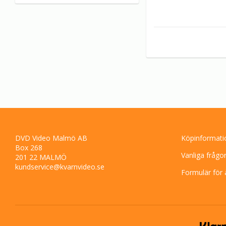
DVD Video Malmö AB
Köpinformati
Box 268
Vanliga frågo
201 22 MALMÖ
kundservice@kvarnvideo.se
Formulär för 