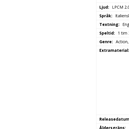
Ljud
LPCM 2.
Språk
Italien
Textning
Eng
Speltid
1 tim
Genre
Action
Extramaterial
Releasedatu
Åldersgräns