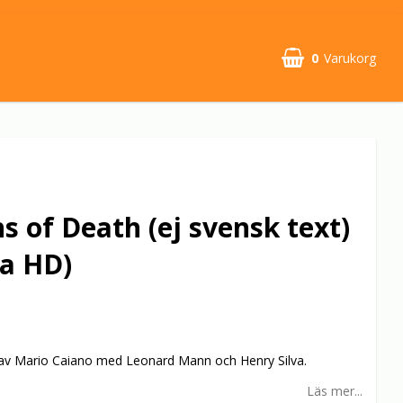
0
Varukorg
 of Death (ej svensk text)
ra HD)
 av Mario Caiano med Leonard Mann och Henry Silva.
Läs mer...