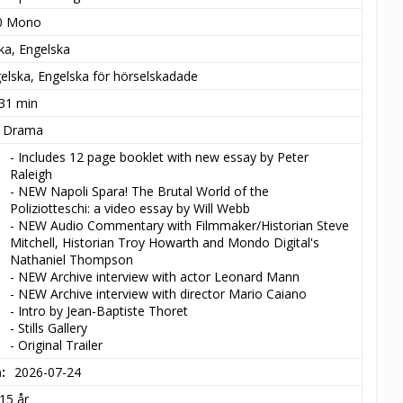
0 Mono
ska, Engelska
elska, Engelska för hörselskadade
 31 min
, Drama
- Includes 12 page booklet with new essay by Peter 
Raleigh

- NEW Napoli Spara! The Brutal World of the 
Poliziotteschi: a video essay by Will Webb

- NEW Audio Commentary with Filmmaker/Historian Steve 
Mitchell, Historian Troy Howarth and Mondo Digital's 
Nathaniel Thompson

- NEW Archive interview with actor Leonard Mann

- NEW Archive interview with director Mario Caiano

- Intro by Jean-Baptiste Thoret

- Stills Gallery

- Original Trailer
m
2026-07-24
15 år