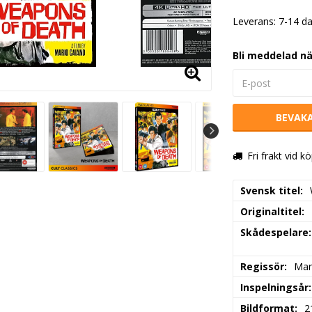
Leverans:
7-14 d
Bli meddelad nä
BEVAK
Fri frakt vid k
Svensk titel
Originaltitel
Skådespelare
Regissör
Mar
Inspelningsår
Bildformat
2