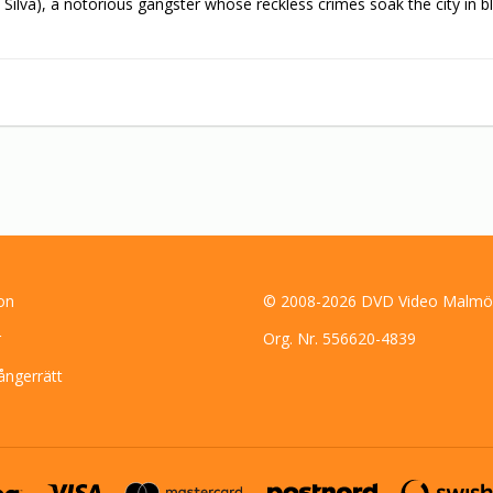
Silva), a notorious gangster whose reckless crimes soak the city in b
on
© 2008-2026 DVD Video Malmö
r
Org. Nr. 556620-4839
ångerrätt