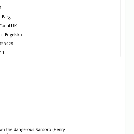
1
Färg
 Canal UK
k
Engelska
855428
11
wn the dangerous Santoro (Henry 