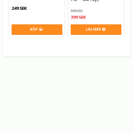
249 SEK
599 SEK
399 SEK
KÖP
LÄS MER