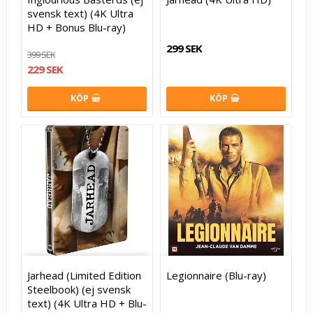
svensk text) (4K Ultra
HD + Bonus Blu-ray)
299 SEK
399 SEK
229 SEK
KÖP
KÖP
Jarhead (Limited Edition
Legionnaire (Blu-ray)
Steelbook) (ej svensk
text) (4K Ultra HD + Blu-