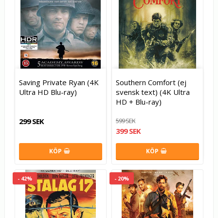
Saving Private Ryan (4K
Southern Comfort (ej
Ultra HD Blu-ray)
svensk text) (4K Ultra
HD + Blu-ray)
299 SEK
599 SEK
399 SEK
KÖP
KÖP
- 42%
- 20%