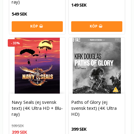
ray)
149 SEK
549 SEK
KÖP
KÖP
- 33%
Navy Seals (ej svensk
Paths of Glory (ej
text) (4K Ultra HD + Blu-
svensk text) (4K Ultra
ray)
HD)
599 SEK
399 SEK
399 SEK