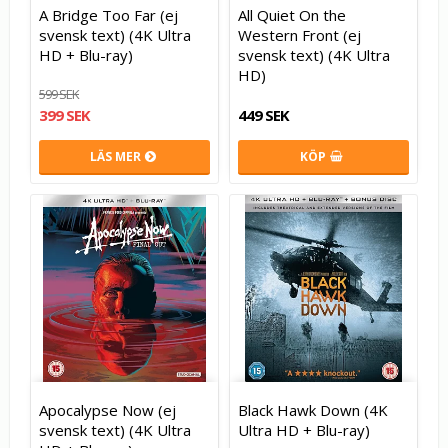
A Bridge Too Far (ej
All Quiet On the
svensk text) (4K Ultra
Western Front (ej
HD + Blu-ray)
svensk text) (4K Ultra
HD)
599 SEK
399 SEK
449 SEK
LÄS MER
KÖP
Apocalypse Now (ej
Black Hawk Down (4K
svensk text) (4K Ultra
Ultra HD + Blu-ray)