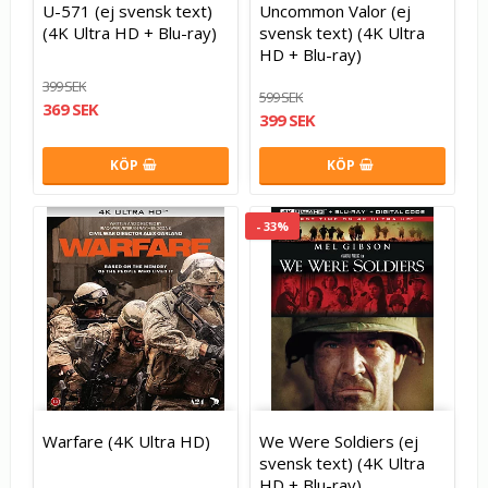
U-571 (ej svensk text)
Uncommon Valor (ej
(4K Ultra HD + Blu-ray)
svensk text) (4K Ultra
HD + Blu-ray)
399 SEK
599 SEK
369 SEK
399 SEK
KÖP
KÖP
- 33%
Warfare (4K Ultra HD)
We Were Soldiers (ej
svensk text) (4K Ultra
HD + Blu-ray)