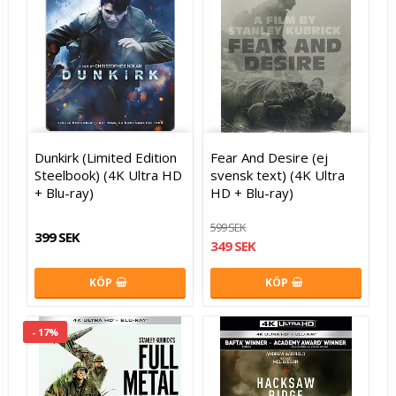
Dunkirk (Limited Edition
Fear And Desire (ej
Steelbook) (4K Ultra HD
svensk text) (4K Ultra
+ Blu-ray)
HD + Blu-ray)
599 SEK
399 SEK
349 SEK
KÖP
KÖP
- 17%