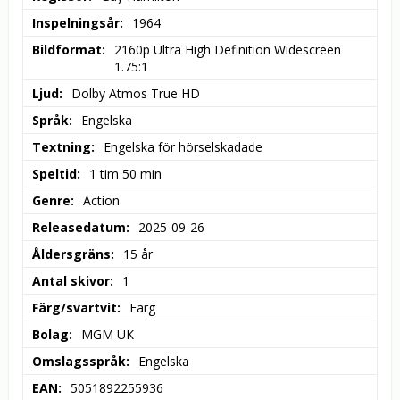
Inspelningsår
1964
Bildformat
2160p Ultra High Definition Widescreen 
1.75:1
Ljud
Dolby Atmos True HD
Språk
Engelska
Textning
Engelska för hörselskadade
Speltid
1 tim 50 min
Genre
Action
Releasedatum
2025-09-26
Åldersgräns
15 år
Antal skivor
1
Färg/svartvit
Färg
Bolag
MGM UK
Omslagsspråk
Engelska
EAN
5051892255936