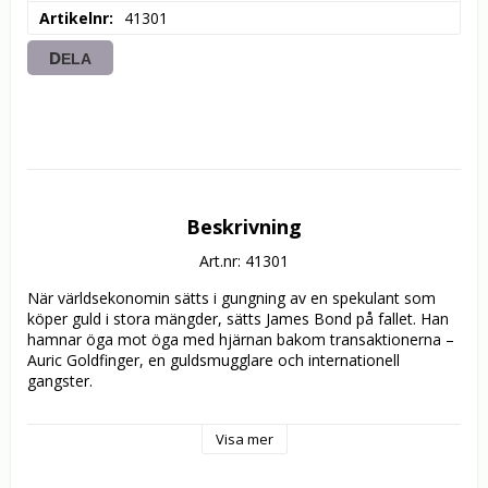
Artikelnr
41301
DELA
Beskrivning
Art.nr: 41301
När världsekonomin sätts i gungning av en spekulant som 
köper guld i stora mängder, sätts James Bond på fallet. Han 
hamnar öga mot öga med hjärnan bakom transaktionerna – 
Auric Goldfinger, en guldsmugglare och internationell 
gangster.

Goldfinger har en utstuderad och ondsint plan som går ut på 
Visa mer
att tränga in i Fort Knox och förinta den internationella 
ekonomin! Bara en man kan stoppa honom…