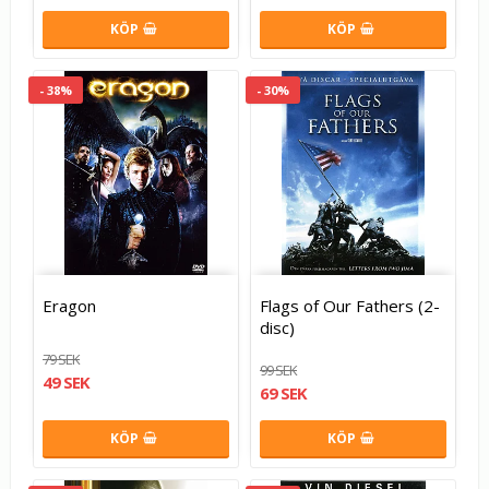
KÖP
KÖP
- 38%
- 30%
Eragon
Flags of Our Fathers (2-
disc)
79 SEK
99 SEK
49 SEK
69 SEK
KÖP
KÖP