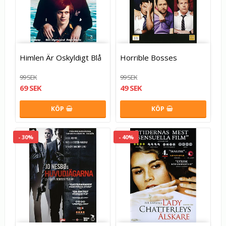
Himlen Är Oskyldigt Blå
Horrible Bosses
99 SEK
99 SEK
69 SEK
49 SEK
KÖP
KÖP
- 30%
- 40%