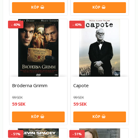
KÖP
KÖP
- 40%
- 40%
Bröderna Grimm
Capote
99 SEK
99 SEK
59 SEK
59 SEK
KÖP
KÖP
- 51%
- 51%