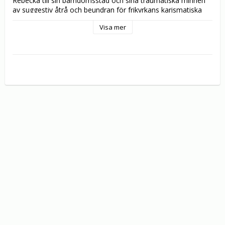
Rebecka till sin barndomsstad och sina traumatiska minnen 
av suggestiv åtrå och beundran för frikyrkans karismatiska 
ledare som hon med stor möda gjort sig fri ifrån.

Visa mer
Baserad på Åsa Larssons succéroman med samma namn.