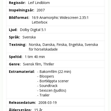
Regissör
Leif Lindblom
Inspelningsår
2007
Bildformat
16:9 Anamorphic Widescreen 2.35:1 
Letterbox
Ljud
Dolby Digital 5.1
Språk
Svenska
Textning
Norska, Danska, Finska, Engelska, Svenska 
för hörselskadade
Speltid
1 tim 40 min
Genre
Svensk film, Thriller
Extramaterial
- Bakomfilm (22 min)

- Bloopers

- Bortklippta scener

- Soundtrack

- Sexscen (ljudlös)

- Trailer
Releasedatum
2008-03-19
Åldersgräns
15 år