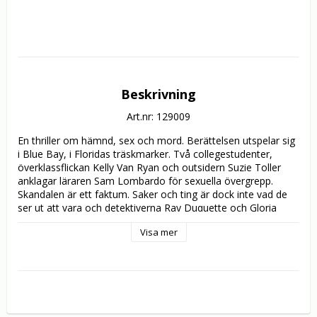
Beskrivning
Art.nr: 129009
En thriller om hämnd, sex och mord. Berättelsen utspelar sig 
i Blue Bay, i Floridas träskmarker. Två collegestudenter, 
överklassflickan Kelly Van Ryan och outsidern Suzie Toller 
anklagar läraren Sam Lombardo för sexuella övergrepp. 
Skandalen är ett faktum. Saker och ting är dock inte vad de 
ser ut att vara och detektiverna Ray Duquette och Gloria 
Peres upptäcker en chockerande konspiration. Fler och fler 
Visa mer
hemligheter avslöjas och berättelsen tar alltmer oväntade 
vändningar.

I huvudrollerna ser vi Matt Dillon från bl a "Singles" och 
kritikerrosade Kevin Bacon från bl a "Sleepers". Neve 
Campbell är en av Hollywoods hetaste stjärnor sedan hon 
slog igenom i skräckfilmssuccén "Scream".