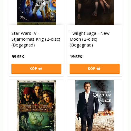
Star Wars IV -
Twilight Saga - New
Stjärnornas Krig (2-disc)
Moon (2-disc)
(Begagnad)
(Begagnad)
99 SEK
19 SEK
KÖP
KÖP