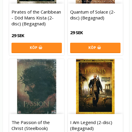
Pirates of the Caribbean
Quantum of Solace (2-
- Död Mans Kista (2-
disc) (Begagnad)
disc) (Begagnad)
29 SEK
29 SEK
KÖP
KÖP
The Passion of the
I Am Legend (2-disc)
Christ (Steelbook)
(Begagnad)