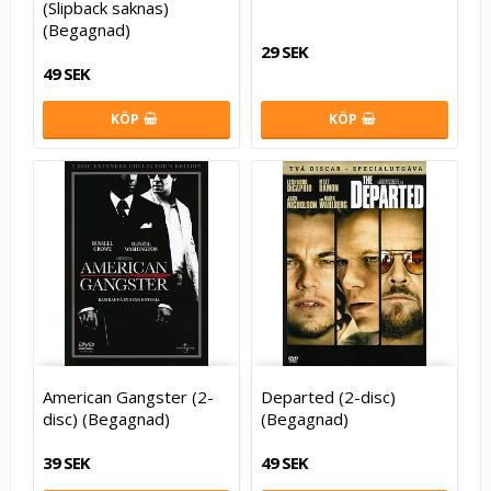
(Slipback saknas)
(Begagnad)
29 SEK
49 SEK
KÖP
KÖP
American Gangster (2-
Departed (2-disc)
disc) (Begagnad)
(Begagnad)
39 SEK
49 SEK