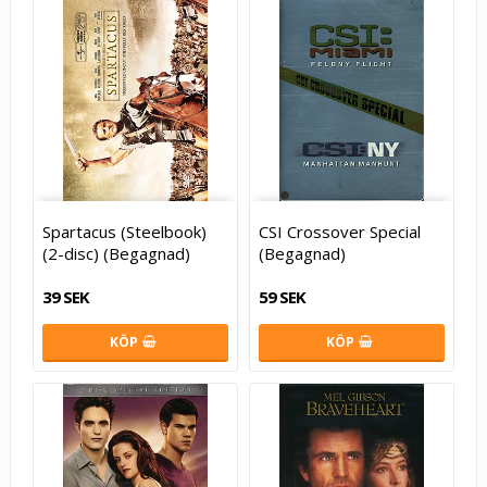
Spartacus (Steelbook)
CSI Crossover Special
(2-disc) (Begagnad)
(Begagnad)
39 SEK
59 SEK
KÖP
KÖP