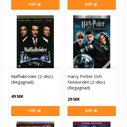
KÖP
KÖP
Maffiabröder (2-disc)
Harry Potter Och
(Begagnad)
Fenixorden (2-disc)
(Begagnad)
49 SEK
29 SEK
KÖP
KÖP