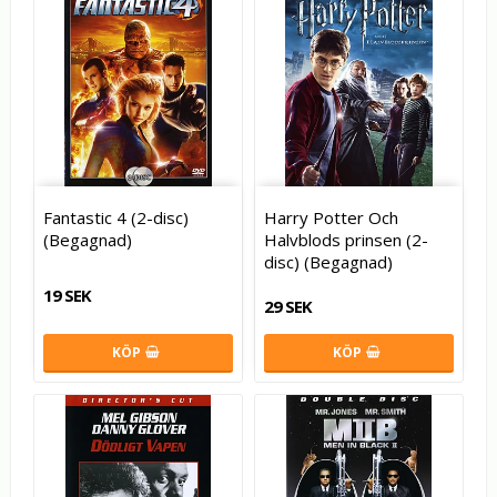
Fantastic 4 (2-disc)
Harry Potter Och
(Begagnad)
Halvblods prinsen (2-
disc) (Begagnad)
19 SEK
29 SEK
KÖP
KÖP