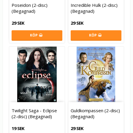
Poseidon (2-disc)
Incredible Hulk (2-disc)
(Begagnad)
(Begagnad)
29 SEK
29 SEK
KÖP
KÖP
Twilight Saga - Eclipse
Guldkompassen (2-disc)
(2-disc) (Begagnad)
(Begagnad)
19 SEK
29 SEK