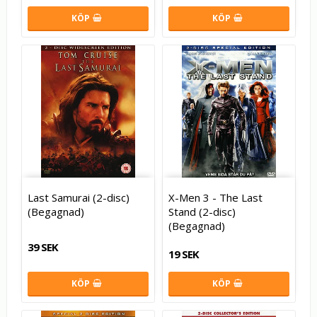
KÖP
KÖP
Last Samurai (2-disc)
X-Men 3 - The Last
(Begagnad)
Stand (2-disc)
(Begagnad)
39 SEK
19 SEK
KÖP
KÖP