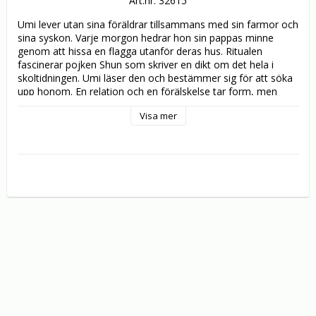
Art.nr: 32615
Umi lever utan sina föräldrar tillsammans med sin farmor och 
sina syskon. Varje morgon hedrar hon sin pappas minne 
genom att hissa en flagga utanför deras hus. Ritualen 
fascinerar pojken Shun som skriver en dikt om det hela i 
skoltidningen. Umi läser den och bestämmer sig för att söka 
upp honom. En relation och en förälskelse tar form, men 
saker som de inte känner till om varandra kommer att få stor 
Visa mer
betydelse för deras framtid.