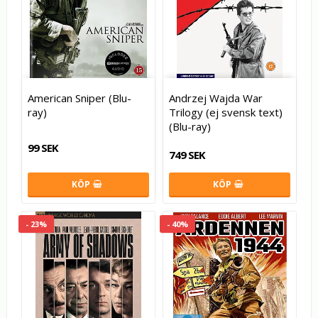
American Sniper (Blu-
Andrzej Wajda War
ray)
Trilogy (ej svensk text)
(Blu-ray)
99 SEK
749 SEK
KÖP
KÖP
- 23%
- 40%