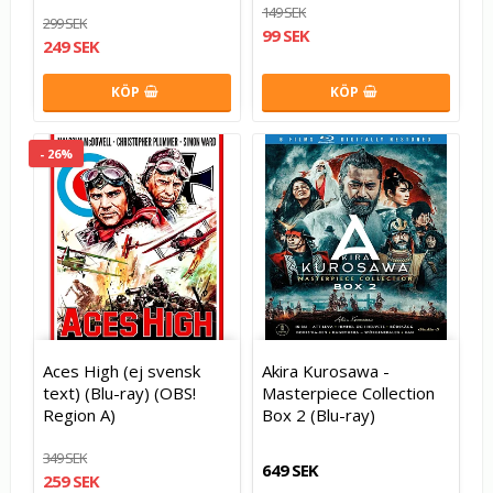
149 SEK
299 SEK
99 SEK
249 SEK
KÖP
KÖP
- 26%
Aces High (ej svensk
Akira Kurosawa -
text) (Blu-ray) (OBS!
Masterpiece Collection
Region A)
Box 2 (Blu-ray)
349 SEK
649 SEK
259 SEK