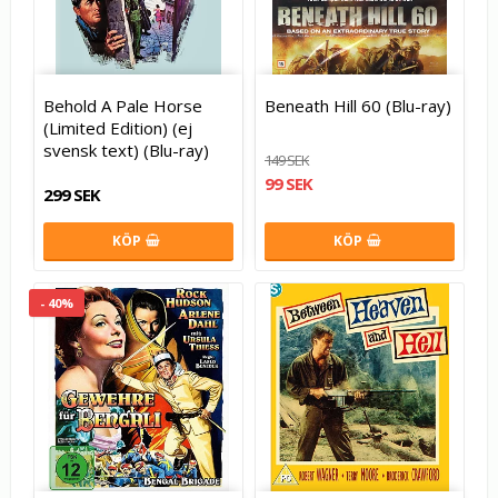
Behold A Pale Horse
Beneath Hill 60 (Blu-ray)
(Limited Edition) (ej
svensk text) (Blu-ray)
149 SEK
99 SEK
299 SEK
KÖP
KÖP
- 40%