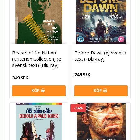
Beasts of No Nation
Before Dawn (ej svensk
(Criterion Collection) (ej
text) (Blu-ray)
svensk text) (Blu-ray)
249 SEK
349 SEK
KÖP
KÖP
- 34%