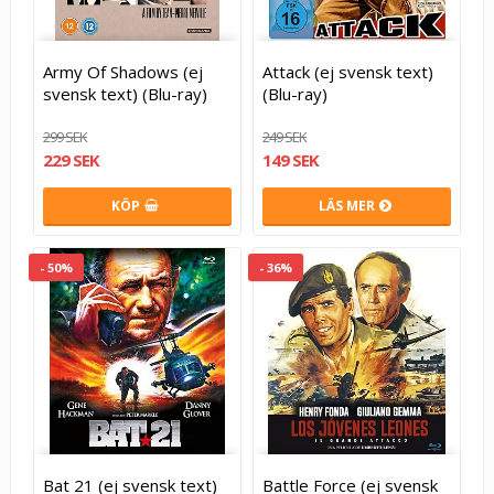
Army Of Shadows (ej
Attack (ej svensk text)
svensk text) (Blu-ray)
(Blu-ray)
299 SEK
249 SEK
229 SEK
149 SEK
KÖP
LÄS MER
- 50%
- 36%
Bat 21 (ej svensk text)
Battle Force (ej svensk