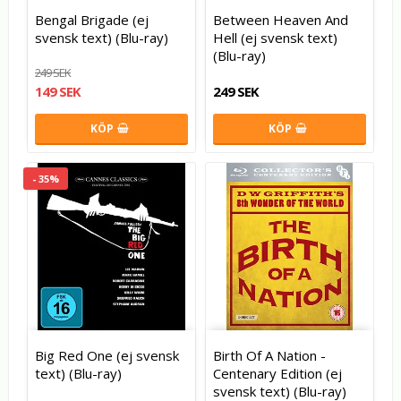
Bengal Brigade (ej
Between Heaven And
svensk text) (Blu-ray)
Hell (ej svensk text)
(Blu-ray)
249 SEK
149 SEK
249 SEK
KÖP
KÖP
- 35%
Big Red One (ej svensk
Birth Of A Nation -
text) (Blu-ray)
Centenary Edition (ej
svensk text) (Blu-ray)