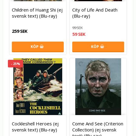
Children of Huang Shi (ej
City of Life And Death
svensk text) (Blu-ray)
(Blu-ray)
99 SEK
259 SEK
59 SEK
KÖP
KÖP
- 25%
Cockleshell Heroes (ej
Come And See (Criterion
svensk text) (Blu-ray)
Collection) (ej svensk
text) (Blu-ray)