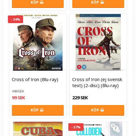
KÖP
KÖP
- 34%
Cross of Iron (Blu-ray)
Cross of Iron (ej svensk
text) (2-disc) (Blu-ray)
149 SEK
99 SEK
229 SEK
KÖP
KÖP
- 57%