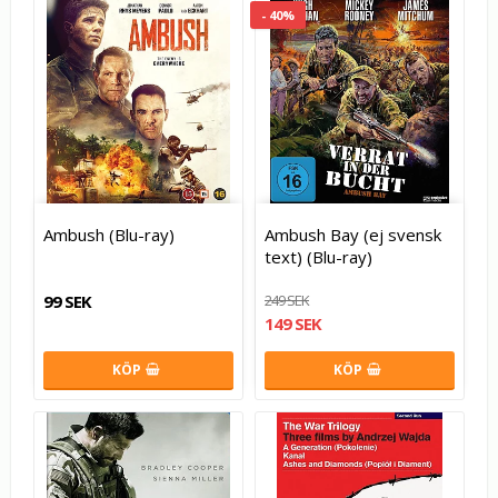
- 40%
Ambush (Blu-ray)
Ambush Bay (ej svensk
text) (Blu-ray)
99 SEK
249 SEK
149 SEK
KÖP
KÖP