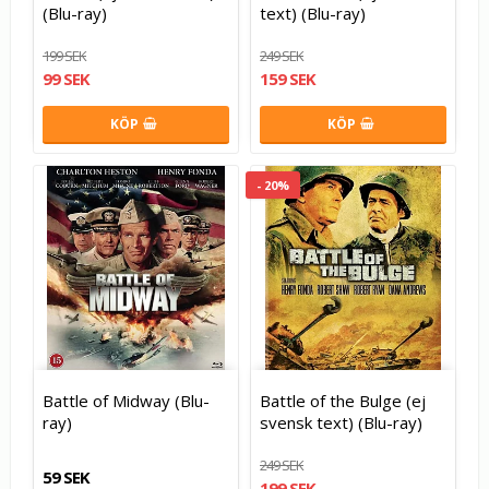
(Blu-ray)
text) (Blu-ray)
199 SEK
249 SEK
99 SEK
159 SEK
KÖP
KÖP
- 20%
Battle of Midway (Blu-
Battle of the Bulge (ej
ray)
svensk text) (Blu-ray)
249 SEK
59 SEK
199 SEK