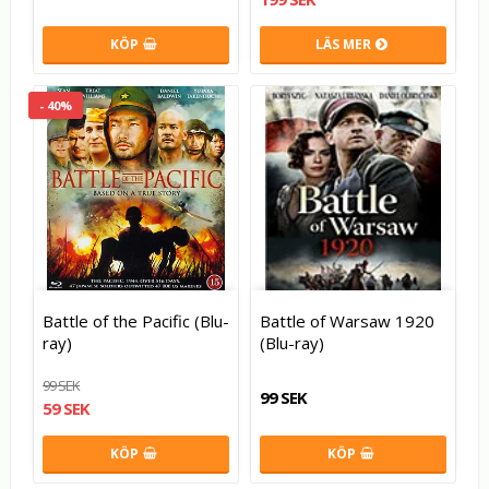
KÖP
LÄS MER
- 40%
Battle of the Pacific (Blu-
Battle of Warsaw 1920
ray)
(Blu-ray)
99 SEK
99 SEK
59 SEK
KÖP
KÖP