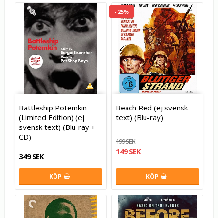
- 25%
Battleship Potemkin
Beach Red (ej svensk
(Limited Edition) (ej
text) (Blu-ray)
svensk text) (Blu-ray +
CD)
199 SEK
149 SEK
349 SEK
KÖP
KÖP