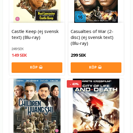
Castle Keep (ej svensk
Casualties of War (2-
text) (Blu-ray)
disc) (ej svensk text)
(Blu-ray)
249 SEK
149 SEK
299 SEK
KÖP
KÖP
- 40%