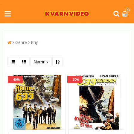
0
Genre
Krig
Namn
- 40%
- 20%