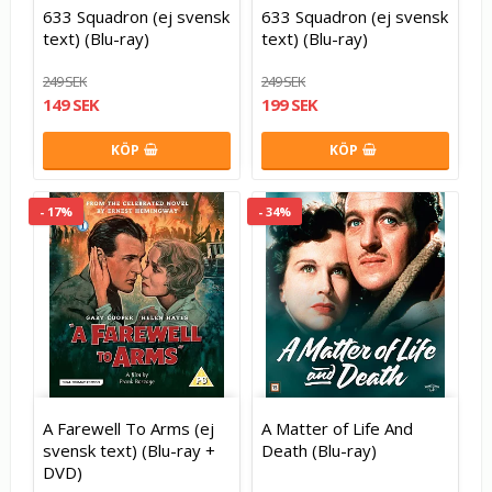
633 Squadron (ej svensk
633 Squadron (ej svensk
text) (Blu-ray)
text) (Blu-ray)
249 SEK
249 SEK
149 SEK
199 SEK
KÖP
KÖP
- 17%
- 34%
A Farewell To Arms (ej
A Matter of Life And
svensk text) (Blu-ray +
Death (Blu-ray)
DVD)