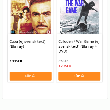
Cuba (ej svensk text)
Culloden / War Game (ej
(Blu-ray)
svensk text) (Blu-ray +
DVD)
199 SEK
299 SEK
129 SEK
KÖP
KÖP