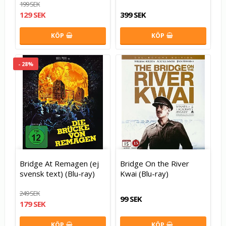
199 SEK
129 SEK
399 SEK
KÖP
KÖP
- 28%
Bridge At Remagen (ej
Bridge On the River
svensk text) (Blu-ray)
Kwai (Blu-ray)
249 SEK
99 SEK
179 SEK
KÖP
KÖP