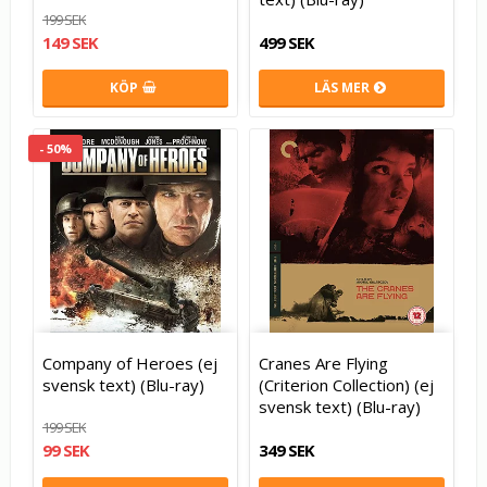
199 SEK
149 SEK
499 SEK
KÖP
LÄS MER
- 50%
Company of Heroes (ej
Cranes Are Flying
svensk text) (Blu-ray)
(Criterion Collection) (ej
svensk text) (Blu-ray)
199 SEK
99 SEK
349 SEK