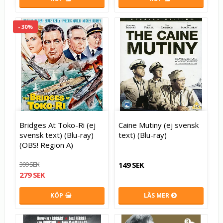
- 30%
Bridges At Toko-Ri (ej
Caine Mutiny (ej svensk
svensk text) (Blu-ray)
text) (Blu-ray)
(OBS! Region A)
399 SEK
149 SEK
279 SEK
KÖP
LÄS MER