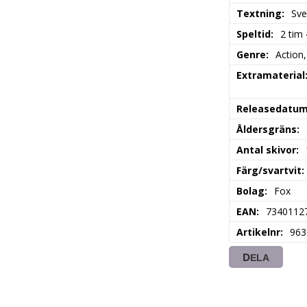
Textning
Sve
Speltid
2 tim
Genre
Action,
Extramaterial
Releasedatu
Åldersgräns
Antal skivor
Färg/svartvit
Bolag
Fox
EAN
7340112
Artikelnr
963
DELA