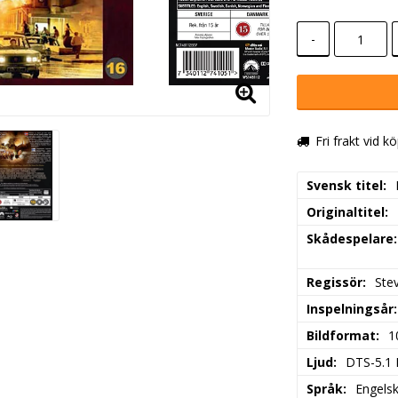
-
Fri frakt vid k
Svensk titel
Originaltitel
Skådespelare
Regissör
Ste
Inspelningsår
Bildformat
1
Ljud
DTS-5.1
Språk
Engels