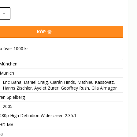
+
KÖP
öp över 1000 kr
München
Munich
Eric Bana, Daniel Craig, Ciarán Hinds, Mathieu Kassovitz, 
Hanns Zischler, Ayelet Zurer, Geoffrey Rush, Gila Almagor
ven Spielberg
2005
080p High Definition Widescreen 2.35:1
 HD MA
ka