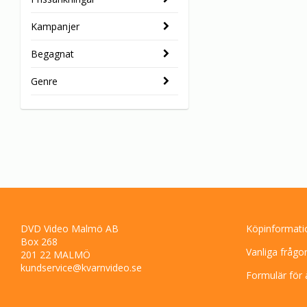
Kampanjer
Begagnat
Genre
DVD Video Malmö AB
Köpinformati
Box 268
Vanliga frågo
201 22 MALMÖ
kundservice@kvarnvideo.se
Formulär för 