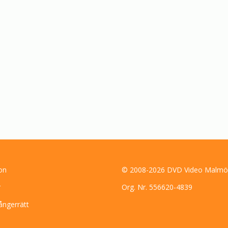
on
© 2008-2026 DVD Video Malmö
r
Org. Nr. 556620-4839
ångerrätt