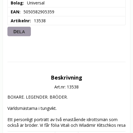
Bolag
Universal
EAN
5050582905359
Artikelnr
13538
DELA
Beskrivning
Art.nr: 13538
BOXARE. LEGENDER. BRÖDER. 

Världsmästarna i tungvikt. 

Ett personligt porträtt av två enastående idrottsmän som 
också är bröder. Vi får följa Vitali och Wladimir Klitschkos resa 
från barndomens Ukraina till ett nytt liv som hyllade 