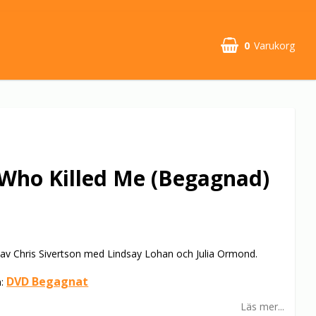
0
Varukorg
Who Killed Me (Begagnad)
7 av Chris Sivertson med Lindsay Lohan och Julia Ormond.
DVD Begagnat
n:
Läs mer...