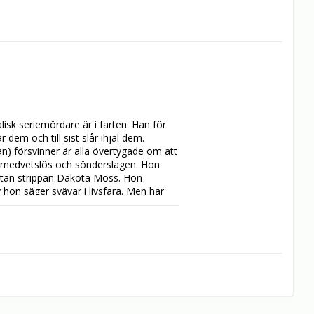
isk seriemördare är i farten. Han för 
em och till sist slår ihjäl dem. 
) försvinner är alla övertygade om att 
 – medvetslös och sönderslagen. Hon 
y utan strippan Dakota Moss. Hon 
hon säger svävar i livsfara. Men har 
, en fantastisk rollbesättning och 