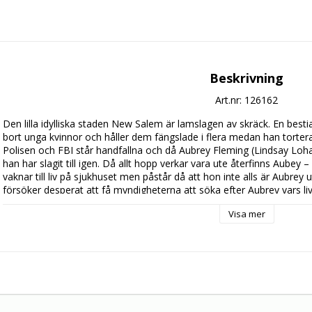
Beskrivning
Art.nr: 126162
Den lilla idylliska staden New Salem är lamslagen av skräck. En bestial
bort unga kvinnor och håller dem fängslade i flera medan han torterar d
Polisen och FBI står handfallna och då Aubrey Fleming (Lindsay Lohan
han har slagit till igen. Då allt hopp verkar vara ute återfinns Aubey
vaknar till liv på sjukhuset men påstår då att hon inte alls är Aubre
försöker desperat att få myndigheterna att söka efter Aubrey vars liv 
hon rätt, eller spelar hennes minne henne ett spratt?

Visa mer
I KNOW WHO KILLED ME är en högdramatisk thriller med många tvister
läckra, stilistiska bilder.