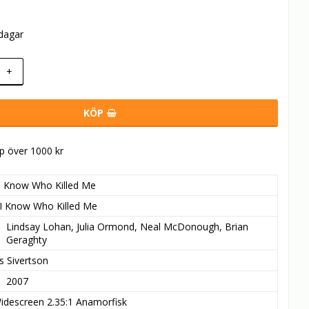
rdagar
+
KÖP
öp över 1000 kr
I Know Who Killed Me
I Know Who Killed Me
Lindsay Lohan, Julia Ormond, Neal McDonough, Brian 
Geraghty
s Sivertson
2007
idescreen 2.35:1 Anamorfisk