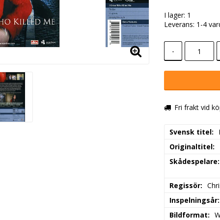
I lager: 1
Leverans:
1-4 va
-
Fri frakt vid k
Svensk titel
Originaltitel
Skådespelare
Regissör
Chri
Inspelningsår
Bildformat
W