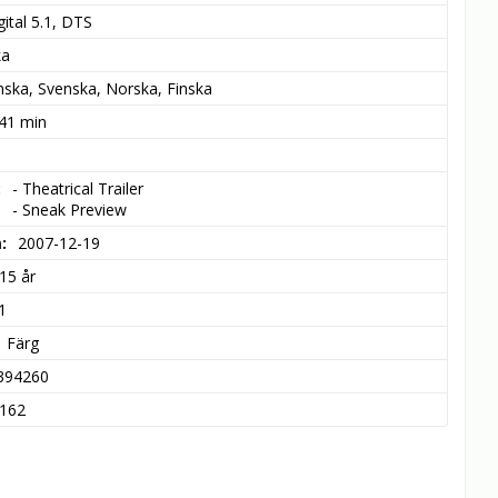
ital 5.1, DTS
ka
ska, Svenska, Norska, Finska
 41 min
- Theatrical Trailer

- Sneak Preview
m
2007-12-19
15 år
1
Färg
394260
162