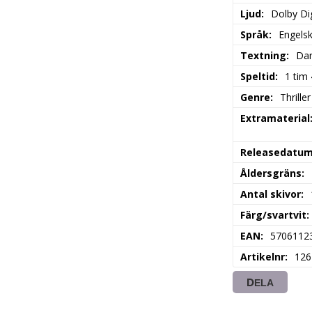
Ljud
Dolby Dig
Språk
Engels
Textning
Dan
Speltid
1 tim
Genre
Thriller
Extramaterial
Releasedatu
Åldersgräns
Antal skivor
Färg/svartvit
EAN
5706112
Artikelnr
126
DELA