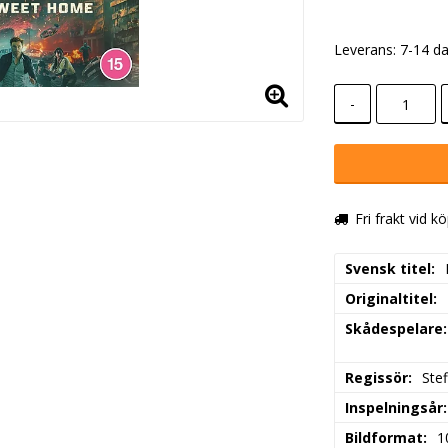
Leverans:
7-14 d
-
Fri frakt vid k
Svensk titel
Originaltitel
Skådespelare
Regissör
Ste
Inspelningsår
Bildformat
1