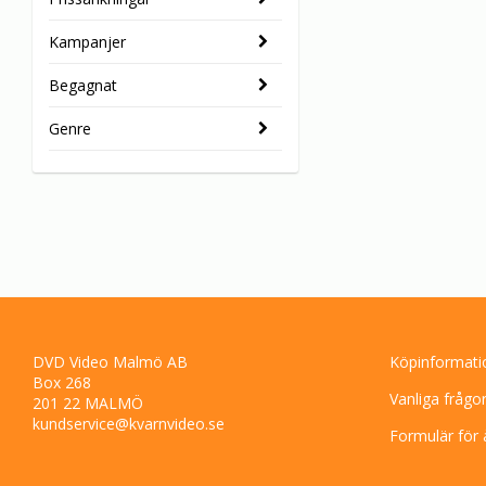
Kampanjer
Begagnat
Genre
DVD Video Malmö AB
Köpinformati
Box 268
Vanliga frågo
201 22 MALMÖ
kundservice@kvarnvideo.se
Formulär för 