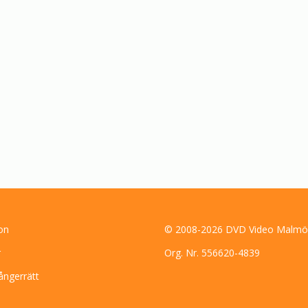
on
© 2008-2026 DVD Video Malmö
r
Org. Nr. 556620-4839
ångerrätt