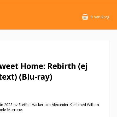
0
Varukorg
Din varukorg är tom
eet Home: Rebirth (ej
text) (Blu-ray)
rån 2025 av Steffen Hacker och Alexander Kiesl med William
hele Morrone.