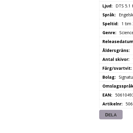
Ljud
DTS 5.1
Språk
Engels
Speltid
1 tim
Genre
Science
Releasedatu
Åldersgräns
Antal skivor
Färg/svartvit
Bolag
Signat
Omslagssprå
EAN
5061049
Artikelnr
506
DELA