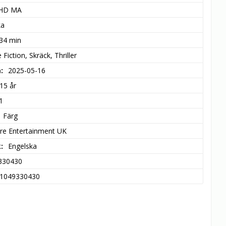
 HD MA
ka
 34 min
 Fiction, Skräck, Thriller
m
2025-05-16
15 år
1
Färg
ure Entertainment UK
k
Engelska
330430
1049330430