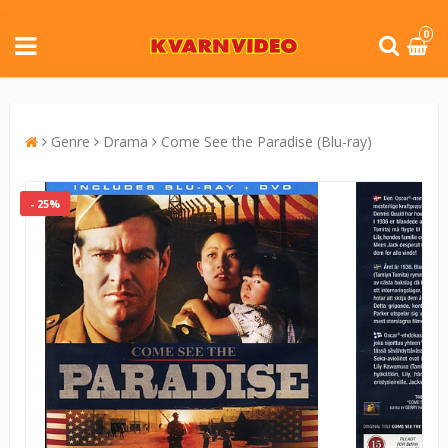
0
Genre
Drama
Come See the Paradise (Blu-ray)
- 25%