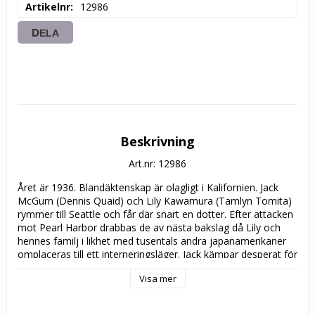
Artikelnr
12986
DELA
Beskrivning
Art.nr: 12986
Året är 1936. Blandäktenskap är olagligt i Kalifornien. Jack 
McGurn (Dennis Quaid) och Lily Kawamura (Tamlyn Tomita) 
rymmer till Seattle och får där snart en dotter. Efter attacken 
mot Pearl Harbor drabbas de av nästa bakslag då Lily och 
hennes familj i likhet med tusentals andra japanamerikaner 
omplaceras till ett interneringsläger. Jack kämpar desperat för 
att hålla ihop familjen medan krigets grymma verklighet 
Visa mer
hotar att skilja dem åt.

Detta gripande, kontroversiella och romantiska drama från 