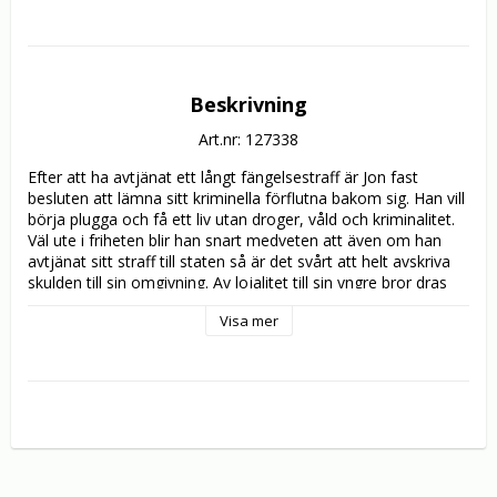
Beskrivning
Art.nr: 127338
Efter att ha avtjänat ett långt fängelsestraff är Jon fast 
besluten att lämna sitt kriminella förflutna bakom sig. Han vill 
börja plugga och få ett liv utan droger, våld och kriminalitet. 
Väl ute i friheten blir han snart medveten att även om han 
avtjänat sitt straff till staten så är det svårt att helt avskriva 
skulden till sin omgivning. Av lojalitet till sin yngre bror dras 
han sakta in i kriminalitetens värld igen samtidigt som han 
Visa mer
träffar sin stora kärlek Marlena.

”Blodsbröder” skildrar en verklighet som merparten i Sverige 
endast behöver uppleva på film. Likväl existerar den, sida vid 
sida med den vanliga svenska vardagen de flesta av oss tar 
för given. Vi fördömer och förfasar oss över människor som 
gått över gränsen då vi kanske istället borde försöka förlåta 
och förstå.