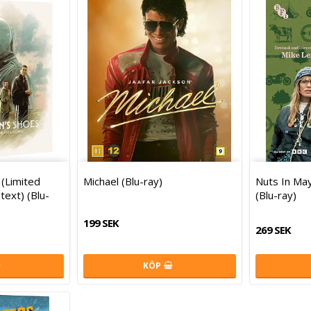
(Limited
Michael (Blu-ray)
Nuts In May
 text) (Blu-
(Blu-ray)
199 SEK
269 SEK
KÖP