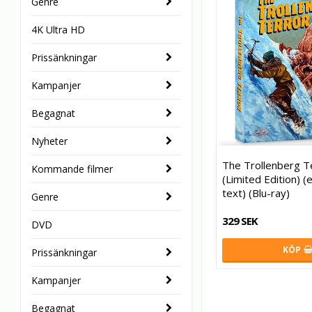
Genre
4K Ultra HD
Prissänkningar
Kampanjer
Begagnat
Nyheter
The Trollenberg T
Kommande filmer
(Limited Edition) (
text) (Blu-ray)
Genre
329 SEK
DVD
KÖP
Prissänkningar
Kampanjer
Begagnat