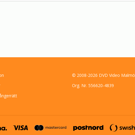
on
© 2008-2026 DVD Video Malmö
r
Org. Nr. 556620-4839
ångerrätt