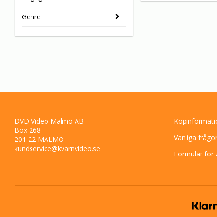
Genre
DVD Video Malmö AB
Köpinformati
Box 268
Vanliga frågo
201 22 MALMÖ
kundservice@kvarnvideo.se
Formulär för 