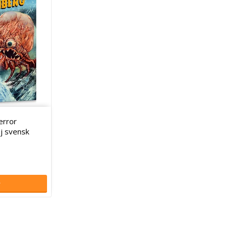
error
ej svensk