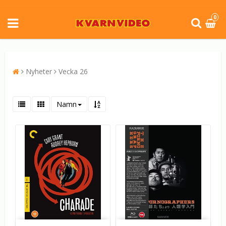
0
Nyheter
Vecka 26
Namn