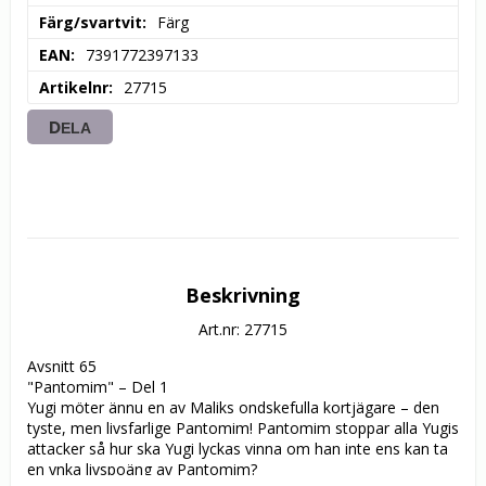
Färg/svartvit
Färg
EAN
7391772397133
Artikelnr
27715
DELA
Beskrivning
Art.nr: 27715
Avsnitt 65

"Pantomim" – Del 1

Yugi möter ännu en av Maliks ondskefulla kortjägare – den 
tyste, men livsfarlige Pantomim! Pantomim stoppar alla Yugis 
attacker så hur ska Yugi lyckas vinna om han inte ens kan ta 
en ynka livspoäng av Pantomim?
