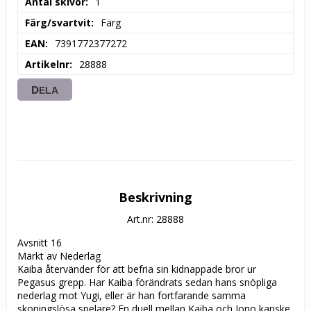
Antal skivor
1
Färg/svartvit
Färg
EAN
7391772377272
Artikelnr
28888
DELA
Beskrivning
Art.nr: 28888
Avsnitt 16

Märkt av Nederlag

Kaiba återvänder för att befria sin kidnappade bror ur 
Pegasus grepp. Har Kaiba förändrats sedan hans snöpliga 
nederlag mot Yugi, eller är han fortfarande samma 
skoningslösa spelare? En duell mellan Kaiba och Jono kanske 