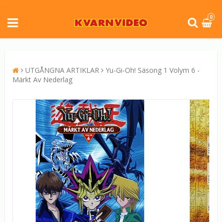
0
UTGÅNGNA ARTIKLAR
Yu-Gi-Oh! Säsong 1 Volym 6 -
Märkt Av Nederlag