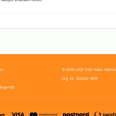
on
© 2008-2026 DVD Video Malmö
r
Org. Nr. 556620-4839
ångerrätt