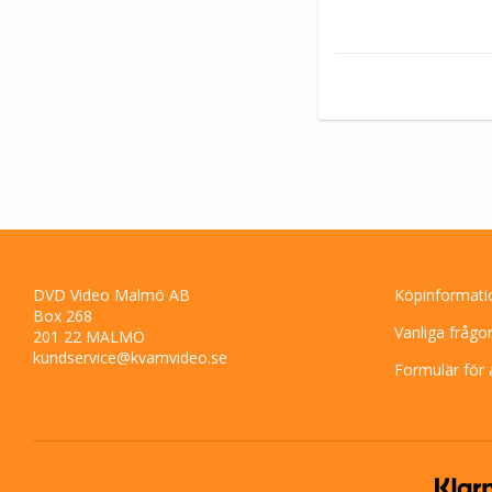
DVD Video Malmö AB
Köpinformati
Box 268
Vanliga frågo
201 22 MALMÖ
kundservice@kvarnvideo.se
Formulär för 