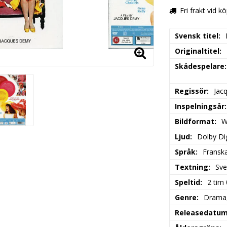
Fri frakt vid k
Svensk titel
Originaltitel
Skådespelare
Regissör
Jac
Inspelningsår
Bildformat
W
Ljud
Dolby Dig
Språk
Fransk
Textning
Sve
Speltid
2 tim
Genre
Drama,
Releasedatu