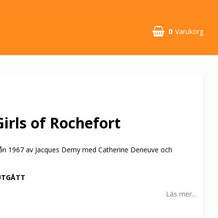
0
Varukorg
irls of Rochefort
rån 1967 av Jacques Demy med Catherine Deneuve och
UTGÅTT
Läs mer...