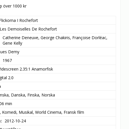
öp över 1000 kr
Flickorna I Rochefort
Les Demoiselles De Rochefort
Catherine Deneuve, George Chakiris, Françoise Dorléac, 
Gene Kelly
ques Demy
1967
idescreen 2.35:1 Anamorfisk
ital 2.0
a
nska, Danska, Finska, Norska
 06 min
 Komedi, Musikal, World Cinema, Fransk film
m
2012-10-24