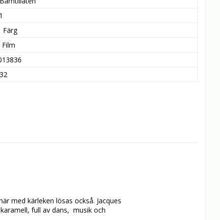
Barntillåten
1
Färg
c Film
013836
32
 här med kärleken lösas också. Jacques 
amell, full av dans,  musik och 