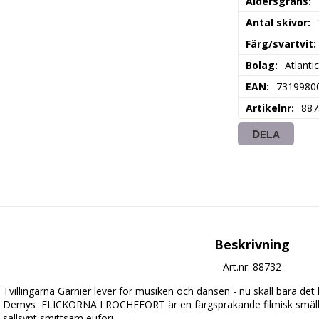
Åldersgräns
Antal skivor
Färg/svartvit
Bolag
Atlanti
EAN
7319980
Artikelnr
887
DELA
Beskrivning
Art.nr: 88732
Tvillingarna Garnier lever för musiken och dansen - nu skall bara det
Demys  FLICKORNA I ROCHEFORT är en färgsprakande filmisk smällkar
sällsynt smittsam eufori.