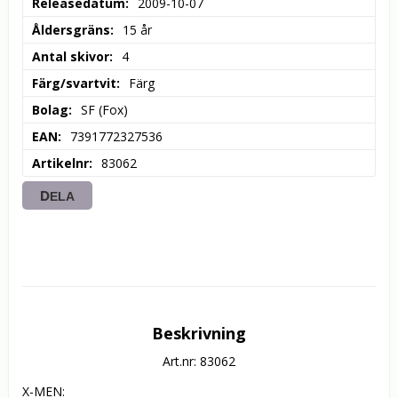
Releasedatum
2009-10-07
Åldersgräns
15 år
Antal skivor
4
Färg/svartvit
Färg
Bolag
SF (Fox)
EAN
7391772327536
Artikelnr
83062
DELA
Beskrivning
Art.nr: 83062
X-MEN:
