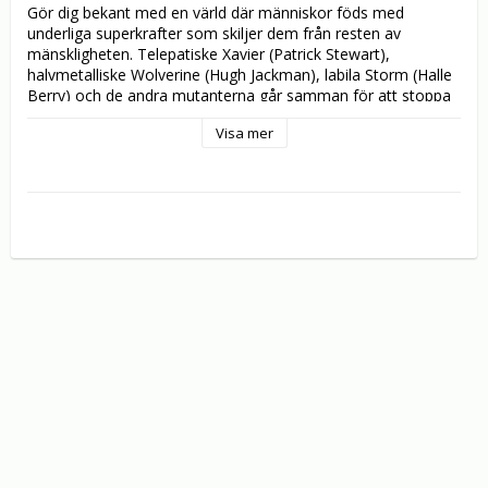
Gör dig bekant med en värld där människor föds med 
underliga superkrafter som skiljer dem från resten av 
mänskligheten. Telepatiske Xavier (Patrick Stewart), 
halvmetalliske Wolverine (Hugh Jackman), labila Storm (Halle 
Berry) och de andra mutanterna går samman för att stoppa 
den ondskefulle Magneto (Ian McKellen), som smider illvilla 
Visa mer
planer på att ta över världen.

X-MEN 2:

Sanslösa actionscener, spektakulära specialeffekter, 
spännande karaktärer, en oväntad tvist och till och med lite 
romantik. Allt detta får du i X-MEN 2. 

X-Men är mutanter som har fötts med fantastiska krafter – 
några kan förflytta föremål med bara tanken, andra kan döda 
med en blick. Deras uppgift är att skydda en värld som både 
fruktar och hatar dem. I detta äventyr måste Proffessor 
Xavler, Wolverine, Cyclops, Storm och de andra hjältarna 
samarbeta med deras ärkefiende Magneto och hans 
kumpaner för att bekämpa en ännu värre fiende.

Den stjärnspäckade rollistan består av bland andra Hugh 