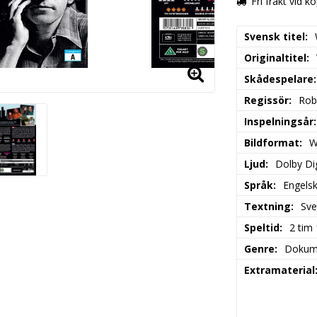
Fri frakt vid k
Svensk titel
Originaltitel
Skådespelare
Regissör
Rob
Inspelningsår
Bildformat
W
Ljud
Dolby Dig
Språk
Engels
Textning
Sve
Speltid
2 tim
Genre
Dokum
Extramaterial