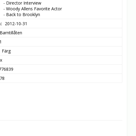
- Director Interview

- Woody Allens Favorite Actor

- Back to Brooklyn
m
2012-10-31
Barntillåten
1
Färg
x
776839
78