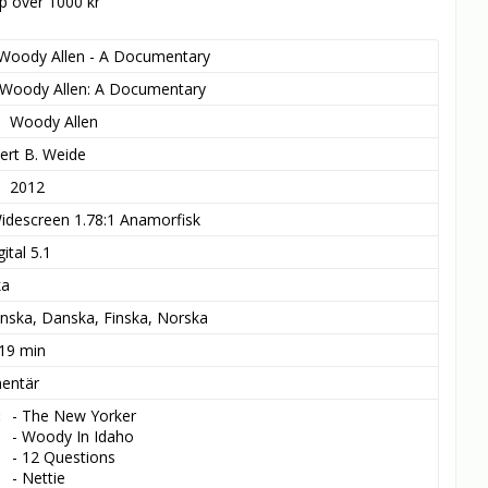
öp över 1000 kr
Woody Allen - A Documentary
Woody Allen: A Documentary
Woody Allen
ert B. Weide
2012
idescreen 1.78:1 Anamorfisk
ital 5.1
ka
nska, Danska, Finska, Norska
 19 min
entär
- The New Yorker

- Woody In Idaho

- 12 Questions

- Nettie
