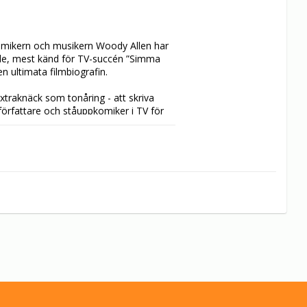
mikern och musikern Woody Allen har 
eide, mest känd för TV-succén ”Simma 
en ultimata filmbiografin. 

raknäck som tonåring - att skriva 
örfattare och ståuppkomiker i TV för 
snitt en film per år de senaste fyrtio 
met och till hans barndoms platser i 
filmskapare och nära vänner ges ny 