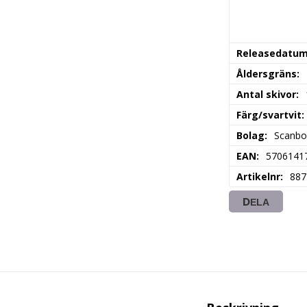
Releasedatu
Åldersgräns
Antal skivor
Färg/svartvit
Bolag
Scanbo
EAN
5706141
Artikelnr
887
DELA