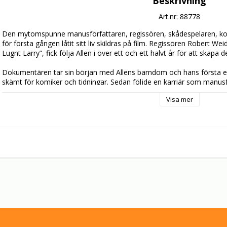
Beskrivning
Art.nr: 88778
Den mytomspunne manusförfattaren, regissören, skådespelaren, ko
för första gången låtit sitt liv skildras på film. Regissören Robert W
Lugnt Larry”, fick följa Allen i över ett och ett halvt år för att skapa d
Dokumentären tar sin början med Allens barndom och hans första ext
skämt för komiker och tidningar. Sedan följde en karriär som manusf
att övergå till den högproduktiva filmskapare han är idag med i genom
Visa mer
åren. Weide följer Allen på inspelningsplatsen, i hans hem, i klipprum
Brooklyn. Genom ett stort antal intervjuer med skådespelare, andra 
insikt i en av vår tids främsta regissörers liv och verk.