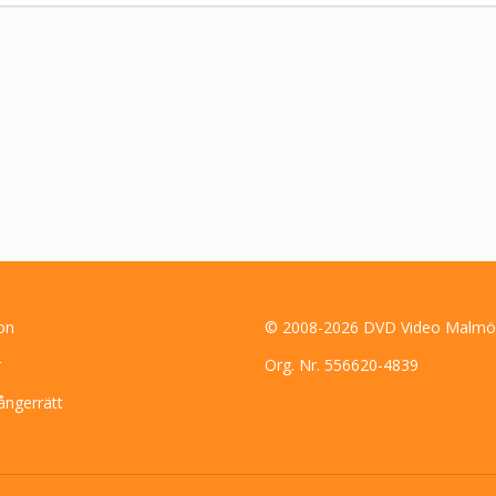
on
© 2008-2026 DVD Video Malmö
r
Org. Nr. 556620-4839
ångerrätt