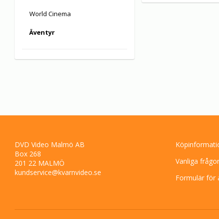
World Cinema
Äventyr
DVD Video Malmö AB
Köpinformati
Box 268
Vanliga frågo
201 22 MALMÖ
kundservice@kvarnvideo.se
Formulär för 