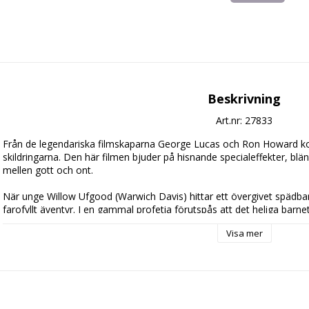
Beskrivning
Art.nr: 27833
Från de legendariska filmskaparna George Lucas och Ron Howard k
skildringarna. Den här filmen bjuder på hisnande specialeffekter, blä
mellen gott och ont. 

När unge Willow Ufgood (Warwich Davis) hittar ett övergivet spädbarn
farofyllt äventyr. I en gammal profetia förutspås att det heliga barne
Bavmordas (Jean Marsh) rike. Med en enda svärdman (Val Kilmer) vid 
Visa mer
mörka krafter som hotar att krossa alla som står i drottningens väg!