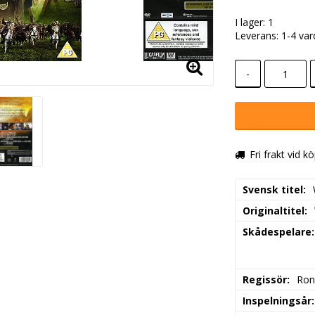
I lager: 1
Leverans:
1-4 va
-
Fri frakt vid k
Svensk titel
Originaltitel
Skådespelare
Regissör
Ron
Inspelningsår