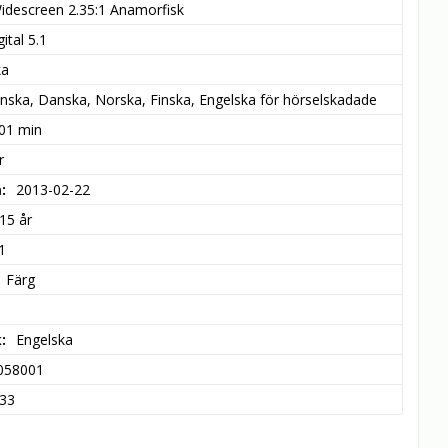
idescreen 2.35:1 Anamorfisk
ital 5.1
ka
nska, Danska, Norska, Finska, Engelska för hörselskadade
 01 min
r
m
2013-02-22
15 år
1
Färg
k
Engelska
058001
33