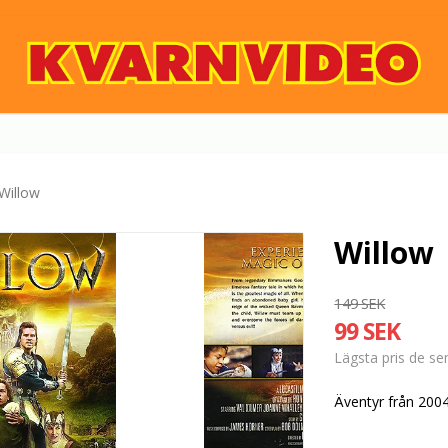
Willow
Willow
149 SEK
99 SEK
Lägsta pris de s
Äventyr från 200