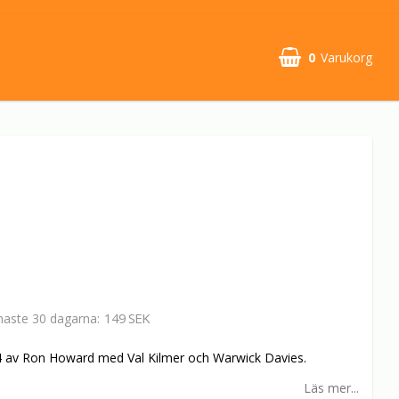
0
Varukorg
149 SEK
enaste 30 dagarna
4 av Ron Howard med Val Kilmer och Warwick Davies.
Läs mer...