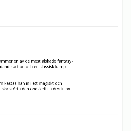
ommer en av de mest älskade fantasy-
ndande action och en klassisk kamp 
 kastas han in i ett magiskt och 
t ska störta den ondskefulla drottning 
sin sida, måste Willow övervinna de 