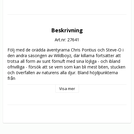
Beskrivning
Art.nr: 27641
Följ med de orädda äventyrarna Chris Pontius och Steve-O i 
den andra säsongen av Wildboyz, där killarna fortsätter att 
trotsa all form av sunt förnuft med sina löjliga - och ibland 
ofrivilliga - försök att se vem som kan bli mest biten, stucken 
och överfallen av naturens alla djur. Bland höjdpunkterna 
från

upptäcktsfärderna i Afrika, Indien, Indonesien, Brasilien och 
Visa mer
Australien ser vi bland annat "Hindu Foot Lick", "Samburu 
Blood Fest", "Rock Snake Tattoo", "Coconut Crab A", 
"Komodo Dragons" och "Glove of Ants". Andra säsongen 
innehåller specialframträdanden av de före detta Jackass-
programledarna Johnny Knoxville och Wee Man, och 
rovdjursexperten Manny Puig. Inget går upp mot en kopp 
rykande färskt koblod på morgonen eller en grym 
wrestlingmatch med en läppbjörn i showen som helt saknar 