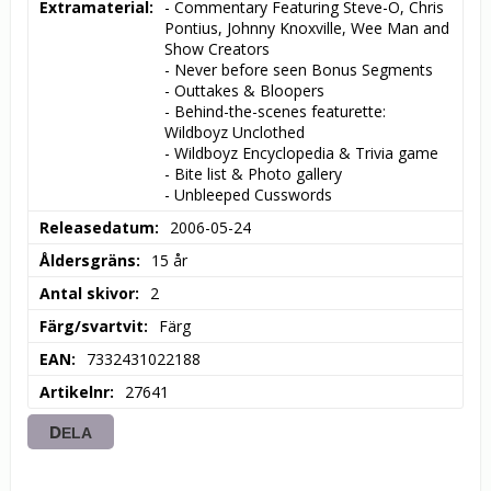
Extramaterial
- Commentary Featuring Steve-O, Chris 
Pontius, Johnny Knoxville, Wee Man and 
Show Creators

- Never before seen Bonus Segments

- Outtakes & Bloopers

- Behind-the-scenes featurette: 
Wildboyz Unclothed

- Wildboyz Encyclopedia & Trivia game

- Bite list & Photo gallery

- Unbleeped Cusswords
Releasedatum
2006-05-24
Åldersgräns
15 år
Antal skivor
2
Färg/svartvit
Färg
EAN
7332431022188
Artikelnr
27641
DELA