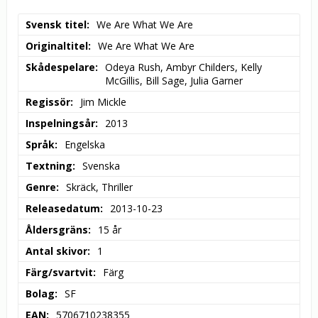
Svensk titel
We Are What We Are
Originaltitel
We Are What We Are
Skådespelare
Odeya Rush, Ambyr Childers, Kelly 
McGillis, Bill Sage, Julia Garner
Regissör
Jim Mickle
Inspelningsår
2013
Språk
Engelska
Textning
Svenska
Genre
Skräck, Thriller
Releasedatum
2013-10-23
Åldersgräns
15 år
Antal skivor
1
Färg/svartvit
Färg
Bolag
SF
EAN
5706710238355