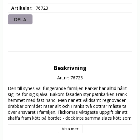
Artikelnr
76723
DELA
Beskrivning
Art.nr: 76723
Den till synes väl fungerande familjen Parker har alltid hållit 
sig lite för sig själva. Bakom fasaden styr patrikarken Frank 
hemmet med fast hand. Men när ett våldsamt regnoväder 
drabbar området rasar allt och Franks två döttrar måste ta 
över ansvaret i familjen. Flickornas viktigaste uppgift blir att 
skaffa fram kött på bordet - dock inte samma slags kött som 
vi köper i mataffären. Medan regnvädret fortsätter att 
Visa mer
översvämma den lilla byn hittar de lokala myndigheterna spår 
som leder dem närmare familjen Parkers mörka hemlighet.