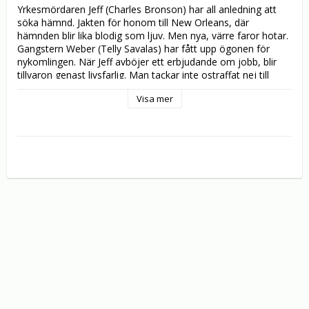
Yrkesmördaren Jeff (Charles Bronson) har all anledning att 
söka hämnd. Jakten för honom till New Orleans, där 
hämnden blir lika blodig som ljuv. Men nya, värre faror hotar. 
Gangstern Weber (Telly Savalas) har fått upp ögonen för 
nykomlingen. När Jeff avböjer ett erbjudande om jobb, blir 
tillvaron genast livsfarlig. Man tackar inte ostraffat nej till 
maffian.
Visa mer