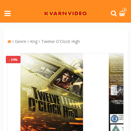
0
Genre
Krig
Twelve O'Clock High
- 34%