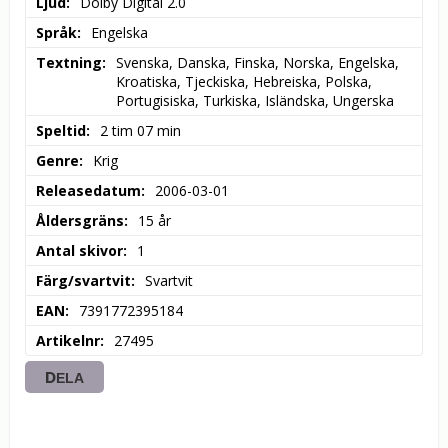
Ljud
Dolby Digital 2.0
Språk
Engelska
Textning
Svenska, Danska, Finska, Norska, Engelska, 
Kroatiska, Tjeckiska, Hebreiska, Polska, 
Portugisiska, Turkiska, Isländska, Ungerska
Speltid
2 tim 07 min
Genre
Krig
Releasedatum
2006-03-01
Åldersgräns
15 år
Antal skivor
1
Färg/svartvit
Svartvit
EAN
7391772395184
Artikelnr
27495
DELA