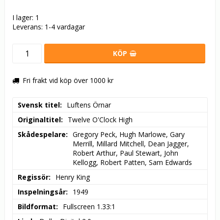
I lager: 1
Leverans:
1-4 vardagar
KÖP
Fri frakt vid köp över 1000 kr
Svensk titel
Luftens Örnar
Originaltitel
Twelve O'Clock High
Skådespelare
Gregory Peck, Hugh Marlowe, Gary 
Merrill, Millard Mitchell, Dean Jagger, 
Robert Arthur, Paul Stewart, John 
Kellogg, Robert Patten, Sam Edwards
Regissör
Henry King
Inspelningsår
1949
Bildformat
Fullscreen 1.33:1