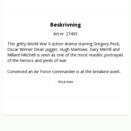
Beskrivning
Art.nr: 27495
This gritty World War II action drama starring Gregory Peck, 
Oscar Winner Dean Jagger, Hugh Marlowe, Gary Merrill and 
Millard Mitchell is seen as one of the most reaslitic portrayals 
of the heroics and perils of war.

Convinced an Air Force commander is at the breaking point, 
Brigadier General Savage (Peck) takes over his struggling 
Visa mer
bomber group. At first resentful and rebellious, the flyers 
gradually change as Savage guides them to amazing feats. 
But the stress of command soon takes its toll and the weary 
general reaches his own breaking point. Authentical aerial 
batte footage and numerous acclaimed performances make 
“Twelve O’Clock High” a credible, stirring tale of courage and 
sacrifice.