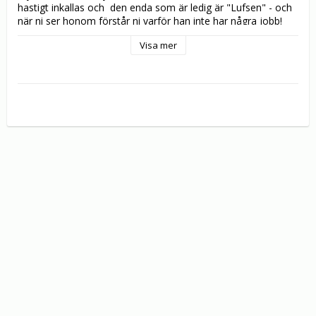
hastigt inkallas och  den enda som är ledig är "Lufsen" - och 
när ni ser honom förstår ni varför han inte har några jobb! 
Den yngre brodern, som har en stor önskan att få tag på en 
Visa mer
kvinna, vill anställa en han kan bli kär i... Kanske den som 
arbetsförmedlingen skickar kan passa? Men varför vill 
kommunen plötsligt köpa rörelsen? Och varför vill inte 
kommunalrådet berätta varför? Och hur många prasslar 
kommunsekreteraren egentligen med?