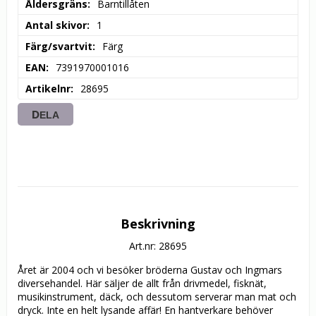
Åldersgräns
Barntillåten
Antal skivor
1
Färg/svartvit
Färg
EAN
7391970001016
Artikelnr
28695
DELA
Beskrivning
Art.nr: 28695
Året är 2004 och vi besöker bröderna Gustav och Ingmars 
diversehandel. Här säljer de allt från drivmedel, fisknät, 
musikinstrument, däck, och dessutom serverar man mat och 
dryck. Inte en helt lysande affär! En hantverkare behöver 