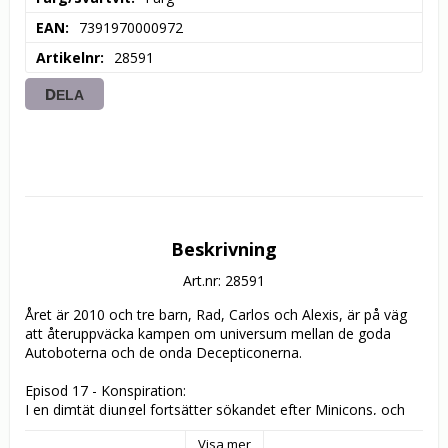
EAN
7391970000972
Artikelnr
28591
DELA
Beskrivning
Art.nr: 28591
Året är 2010 och tre barn, Rad, Carlos och Alexis, är på väg 
att återuppväcka kampen om universum mellan de goda 
Autoboterna och de onda Decepticonerna. 

Episod 17 - Konspiration:

I en dimtät djungel fortsätter sökandet efter Minicons, och 
det blir snart tydligt att de maktgalna Decepticons allians är 
Visa mer
på väg att spricka. 
