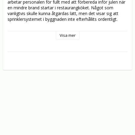
arbetar personalen för fullt med att förbereda inför julen när 
en mindre brand startar i restaurangköket. Något som 
vanligtvis skulle kunna åtgärdas lätt, men det visar sig att 
sprinklersystemet i byggnaden inte efterhållits ordentligt.

Den nya storfilmen av teamet bakom Studio S braksuccé 
Visa mer
Tidvågen med fantastiska visuella effekter levererade av 
Jeffrey Jasper som också stått bakom superfilmer som "The 
Dark Knight Rises" och "Avengers".