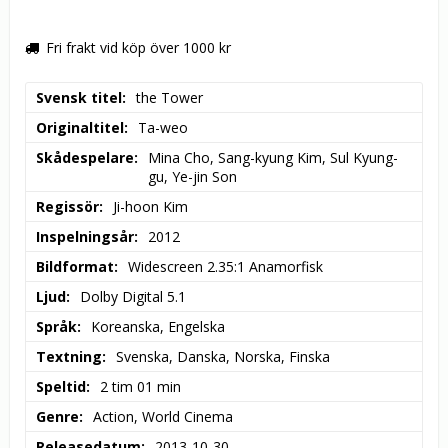
Fri frakt vid köp över 1000 kr
Svensk titel
the Tower
Originaltitel
Ta-weo
Skådespelare
Mina Cho, Sang-kyung Kim, Sul Kyung-
gu, Ye-jin Son
Regissör
Ji-hoon Kim
Inspelningsår
2012
Bildformat
Widescreen 2.35:1 Anamorfisk
Ljud
Dolby Digital 5.1
Språk
Koreanska, Engelska
Textning
Svenska, Danska, Norska, Finska
Speltid
2 tim 01 min
Genre
Action, World Cinema
Releasedatum
2013-10-30