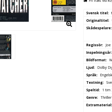
Fri frakt vid k
Svensk titel
Originaltitel
Skådespelare
Regissör
Joe
Inspelningsår
Bildformat
W
Ljud
Dolby Dig
Språk
Engels
Textning
Sve
Speltid
1 tim
Genre
Thriller
Extramaterial