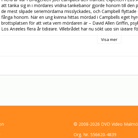
att tänka sig in i mördares vridna tankebanor gjorde honom till den 
de mest slipade seriemördarna misslyckades, och Campbell flyttade ut
fånga honom. När en ung kvinna hittas mördad i Campbells eget hyre
brottsplatsen för att veta vem mördaren är – David Allen Griffin, psy
Los Angeles flera år tidigare. Villebrådet har nu sökt upp sin jägare 
posten får Campbell ett foto av en ung kvinna, med meddelandet at
Visa mer
samma kväll. Campbell dras på nytt in i sin mardröm och jakten tar vi
on
© 2008-2026 DVD Video Malmö
r
Org. Nr. 556620-4839