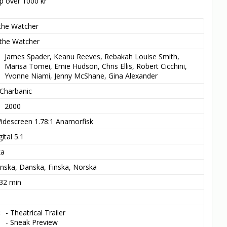
öp över 1000 kr
the Watcher
the Watcher
James Spader, Keanu Reeves, Rebakah Louise Smith, 
Marisa Tomei, Ernie Hudson, Chris Ellis, Robert Cicchini, 
Yvonne Niami, Jenny McShane, Gina Alexander
 Charbanic
2000
idescreen 1.78:1 Anamorfisk
ital 5.1
ka
nska, Danska, Finska, Norska
 32 min
- Theatrical Trailer

- Sneak Preview
