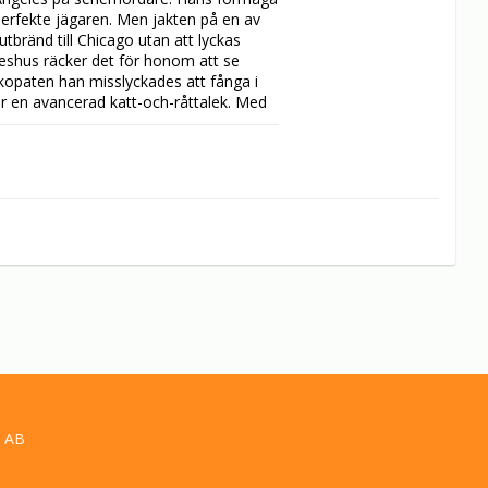
perfekte jägaren. Men jakten på en av 
bränd till Chicago utan att lyckas 
shus räcker det för honom att se 
kopaten han misslyckades att fånga i 
för en avancerad katt-och-råttalek. Med 
t hon kommer att dö klockan nio 
d där den slutade flera år tidigare…
 AB