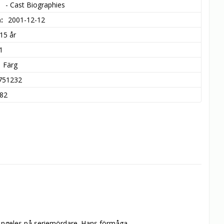
- Cast Biographies
m
2001-12-12
15 år
1
Färg
751232
82
 Angeles på seriemördare. Hans förmåga 