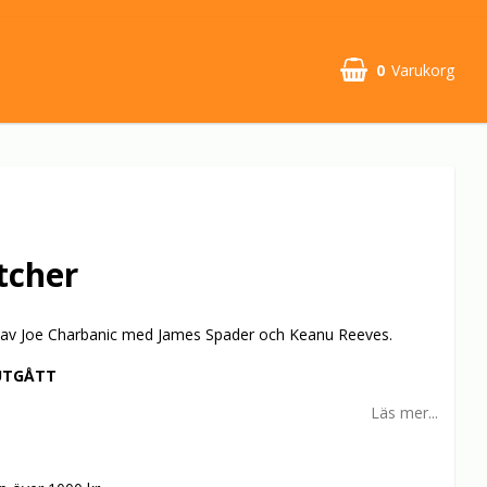
0
Varukorg
tcher
00 av Joe Charbanic med James Spader och Keanu Reeves.
UTGÅTT
Läs mer...