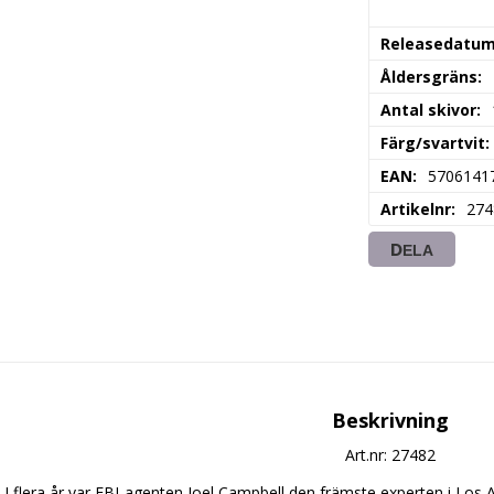
Releasedatu
Åldersgräns
Antal skivor
Färg/svartvit
EAN
5706141
Artikelnr
274
DELA
Beskrivning
Art.nr: 27482
I flera år var FBI-agenten Joel Campbell den främste experten i Los