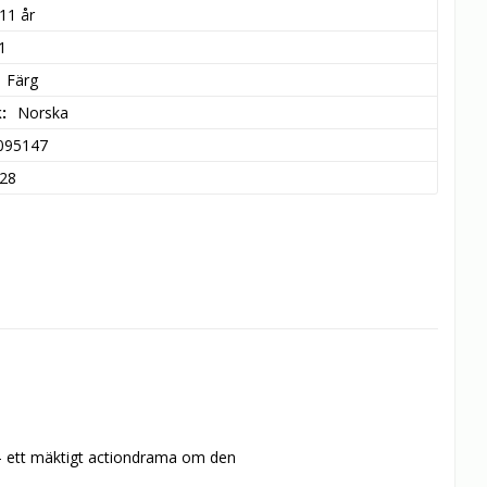
11 år
1
Färg
k
Norska
095147
28
- ett mäktigt actiondrama om den 