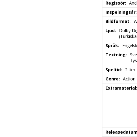
Regissör
And
Inspelningsår
Bildformat
W
Ljud
Dolby Dig
(Turkiska
Språk
Engelsk
Textning
Sve
Tys
Speltid
2 tim
Genre
Action
Extramaterial
Releasedatu