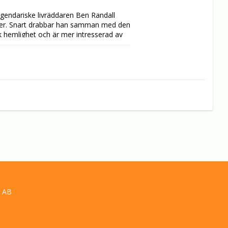
egendariske livräddaren Ben Randall 
anter. Snart drabbar han samman med den 
 hemlighet och är mer intresserad av 
mtidigt att Jake har vad som krävs för 
 livsfarliga vatten, och är en lika 
 AB