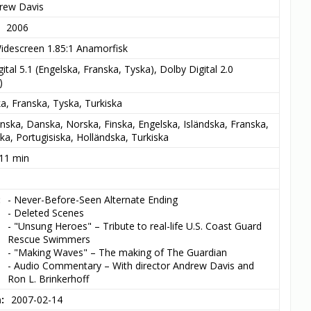
rew Davis
2006
idescreen 1.85:1 Anamorfisk
ital 5.1 (Engelska, Franska, Tyska), Dolby Digital 2.0 
)
a, Franska, Tyska, Turkiska
nska, Danska, Norska, Finska, Engelska, Isländska, Franska, 
ka, Portugisiska, Holländska, Turkiska
 11 min
- Never-Before-Seen Alternate Ending

- Deleted Scenes

- "Unsung Heroes" – Tribute to real-life U.S. Coast Guard 
Rescue Swimmers

- "Making Waves" – The making of The Guardian

- Audio Commentary – With director Andrew Davis and 
Ron L. Brinkerhoff
m
2007-02-14