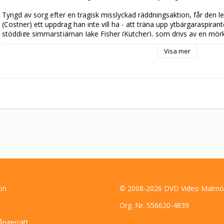
Tyngd av sorg efter en tragisk misslyckad räddningsaktion, får den l
(Costner) ett uppdrag han inte vill ha - att träna upp ytbärgaraspir
stöddige simmarstjärnan Jake Fisher (Kutcher), som drivs av en mörk
att slå Bens livräddningsrekord än att själv rädda liv. Men Ben ser sa
Visa mer
att bli den allra bäste.

The Guardian är fylld av spektakulära räddningsscener från Berings havs
realistisk som gripande berättelse om havets verkliga hjältar.
on
© 2008-2026 DVD Video Malmö
r
Org. Nr. 556620-4839
ångerrätt