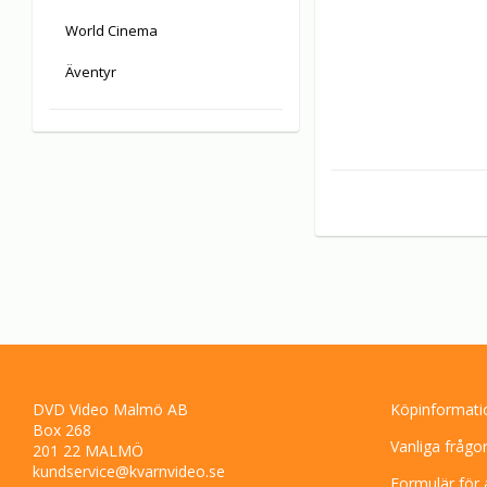
World Cinema
Äventyr
DVD Video Malmö AB
Köpinformati
Box 268
Vanliga frågo
201 22 MALMÖ
kundservice@kvarnvideo.se
Formulär för 