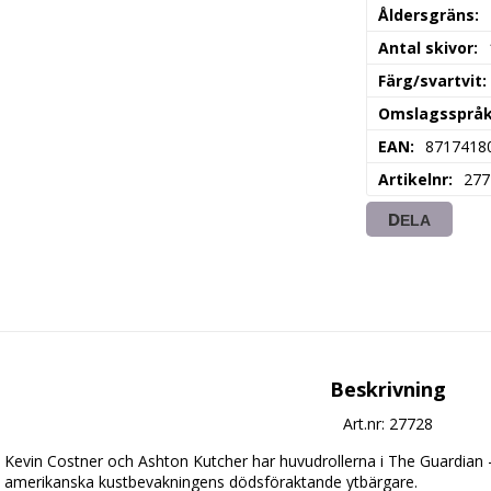
Åldersgräns
Antal skivor
Färg/svartvit
Omslagssprå
EAN
8717418
Artikelnr
277
DELA
Beskrivning
Art.nr: 27728
Kevin Costner och Ashton Kutcher har huvudrollerna i The Guardian 
amerikanska kustbevakningens dödsföraktande ytbärgare. 
