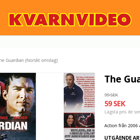
he Guardian (Norskt omslag)
The Gua
99 SEK
59 SEK
Lägsta pris de s
Action från 2006
UTGÅENDE AR