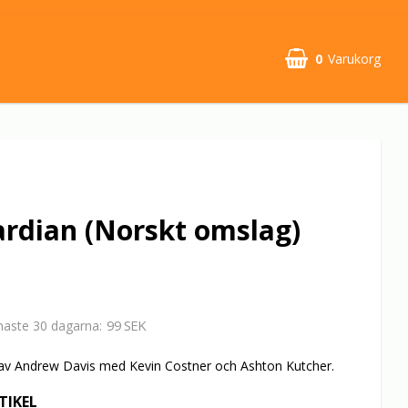
0
Varukorg
Din varukorg är tom
rdian (Norskt omslag)
99 SEK
enaste 30 dagarna
 av Andrew Davis med Kevin Costner och Ashton Kutcher.
TIKEL