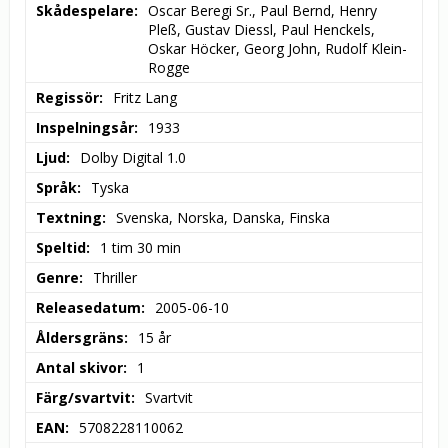
Skådespelare
Oscar Beregi Sr., Paul Bernd, Henry 
Pleß, Gustav Diessl, Paul Henckels, 
Oskar Höcker, Georg John, Rudolf Klein-
Rogge
Regissör
Fritz Lang
Inspelningsår
1933
Ljud
Dolby Digital 1.0
Språk
Tyska
Textning
Svenska, Norska, Danska, Finska
Speltid
1 tim 30 min
Genre
Thriller
Releasedatum
2005-06-10
Åldersgräns
15 år
Antal skivor
1
Färg/svartvit
Svartvit
EAN
5708228110062