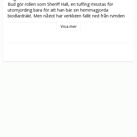
Bud gör rollen som Sheriff Hall, en tuffing misstas för 
utomjording bara för att han bär sin hemmagjorda 
biodlardräkt. Men något har verkligen fallit ned från rymden 
— en märklig liten pojke med ett mycket sinnrikt laservapen. 
Visa mer
Trots alla sina fantastiska färdigheter tror dock inte Sheriff 
Hall att pojken som kallar sig H7-25 kommer från rymden. 
Och han har inte tid att bry sig — han har redan fullt upp med 
att spöa skiten ur alla skurkar i staden!