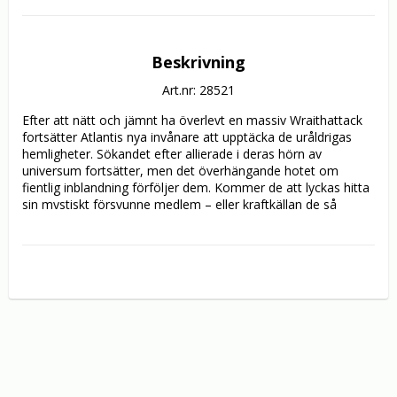
Beskrivning
Art.nr: 28521
Efter att nätt och jämnt ha överlevt en massiv Wraithattack 
fortsätter Atlantis nya invånare att upptäcka de uråldrigas 
hemligheter. Sökandet efter allierade i deras hörn av 
universum fortsätter, men det överhängande hotet om 
fientlig inblandning förföljer dem. Kommer de att lyckas hitta 
sin mystiskt försvunne medlem – eller kraftkällan de så 
desperat behöver?