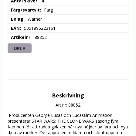
Antal skivor
4
Färg/svartvit
Färg
Bolag
Warner
EAN
5051895223161
Artikelnr
88852
DELA
Beskrivning
Art.nr: 88852
 Producenten George Lucas och Lucasfilm Animation 
presenterar STAR WARS: THE CLONE WARS säsong fyra. 
Kampen för att rädda galaxen når nya höjder av fara och nya 
djup av mörker. De tappra Jedi-riddarna och klontrupperna 