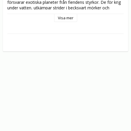
försvarar exotiska planeter från fiendens styrkor. De för krig 
under vatten, utkämpar strider i becksvart mörker och 
bekämpar den obarmhärtiga Death Watch. Våra hjältar 
Visa mer
genomgår svårare prövningar än någonsin när Anakin 
hemsöks av det förgångna, Ahsoka kämpar för att befria sitt 
folk och Obi-Wan går under en täckmantel och kämpar i en 
prisjägarturné på liv och död. Säsong fyra kulminerar med 
den hemska återkomsten av en skurk från det förflutna: den 
hänsynslöse Darth Maul som inte tvekar inför något för att 
få hämnd. Star Wars episka action, tidlösa karaktärer och 
stormande känslor tar fart i STAR WARS: THE CLONE WARS 
säsong fyra. 