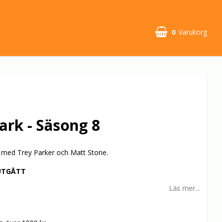
0
Varukorg
ark - Säsong 8
 med Trey Parker och Matt Stone.
UTGÅTT
Läs mer...