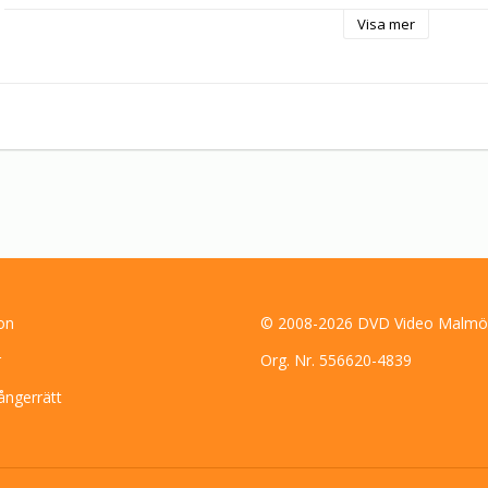
Visa mer
on
© 2008-2026 DVD Video Malmö
r
Org. Nr. 556620-4839
ångerrätt