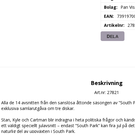
Bolag
Pan Vis
EAN
7391970
Artikelnr
278
DELA
Beskrivning
Art.nr: 27821
Alla de 14 avsnitten från den sanslösa åttonde säsongen av ”South Pa
exklusiva samlarutgåva om tre diskar. 

Stan, Kyle och Cartman blir indragna i heta politiska frågor och kän
ett väldigt speciellt julavsnitt – endast ”South Park” kan fira jul på det
naturlig del av uppväxten i South Park.