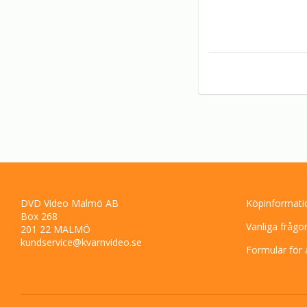
DVD Video Malmö AB
Köpinformati
Box 268
Vanliga frågo
201 22 MALMÖ
kundservice@kvarnvideo.se
Formulär för 