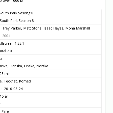
öp över 1000 kr
South Park Säsong 8
South Park Season 8
Trey Parker, Matt Stone, Isaac Hayes, Mona Marshall
2004
ullscreen 1.33:1
ital 2.0
ka
nska, Danska, Finska, Norska
 08 min
ie, Tecknat, Komedi
m
2010-03-24
15 år
3
Färg