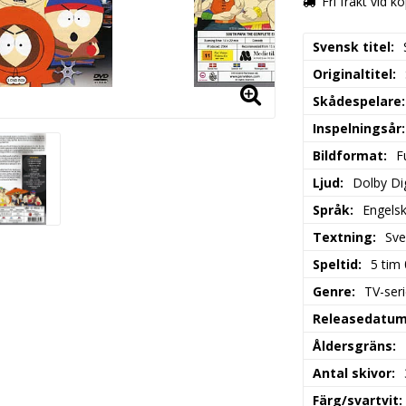
Fri frakt vid k
Svensk titel
Originaltitel
Skådespelare
Inspelningsår
Bildformat
F
Ljud
Dolby Dig
Språk
Engels
Textning
Sve
Speltid
5 tim
Genre
TV-ser
Releasedatu
Åldersgräns
Antal skivor
Färg/svartvit