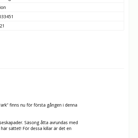
ion
033451
21
rk” finns nu för första gången i denna 
diseskapader. Säsong åtta avrundas med 
 här sättet! För dessa killar är det en 