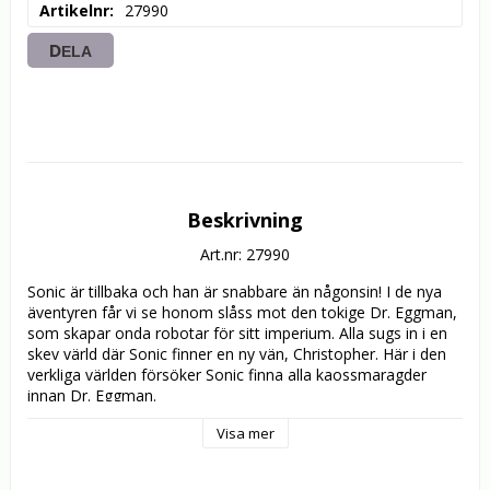
Artikelnr
27990
DELA
Beskrivning
Art.nr: 27990
Sonic är tillbaka och han är snabbare än någonsin! I de nya 
äventyren får vi se honom slåss mot den tokige Dr. Eggman, 
som skapar onda robotar för sitt imperium. Alla sugs in i en 
skev värld där Sonic finner en ny vän, Christopher. Här i den 
verkliga världen försöker Sonic finna alla kaossmaragder 
innan Dr. Eggman.

Visa mer
DEPTH OF DANGER

På utlandsresa upptäcks fjärde kaossmaragden i havet. De 
lånar dykutrusning och söker efter den men upptäcker ett 