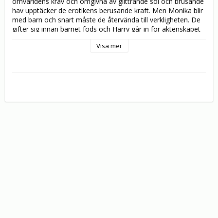
omvärldens krav och omgivna av glittrande sol och brusande 
hav upptäcker de erotikens berusande kraft. Men Monika blir 
med barn och snart måste de återvända till verkligheten. De 
gifter sig innan barnet föds och Harry går in för äktenskapet 
med liv och lust medan Monika snart blir uttråkad av att gå 
Visa mer
hemma. Deras skimrande sommardagar i havsbandet känns 
mer och mer avlägsna…