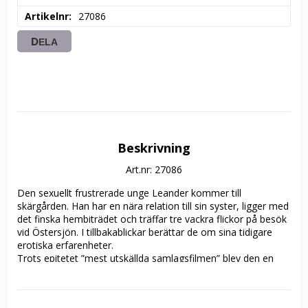
Artikelnr
27086
DELA
Beskrivning
Art.nr: 27086
Den sexuellt frustrerade unge Leander kommer till 
skärgården. Han har en nära relation till sin syster, ligger med 
det finska hembiträdet och träffar tre vackra flickor på besök 
vid Östersjön. I tillbakablickar berättar de om sina tidigare 
erotiska erfarenheter.

Trots epitetet ”mest utskällda samlagsfilmen” blev den en 
stor succé och såldes till mer än 40 länder.