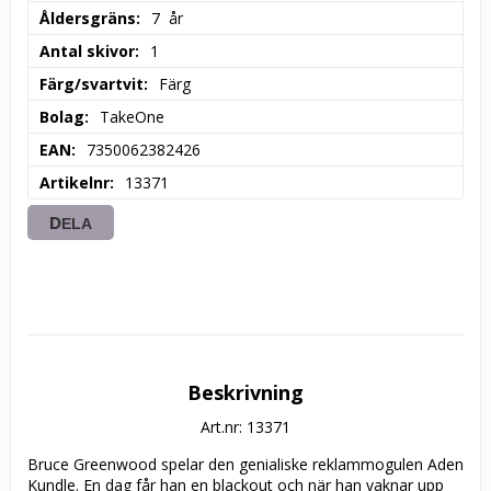
Åldersgräns
7  år
Antal skivor
1
Färg/svartvit
Färg
Bolag
TakeOne
EAN
7350062382426
Artikelnr
13371
DELA
Beskrivning
Art.nr: 13371
Bruce Greenwood spelar den genialiske reklammogulen Aden 
Kundle. En dag får han en blackout och när han vaknar upp 