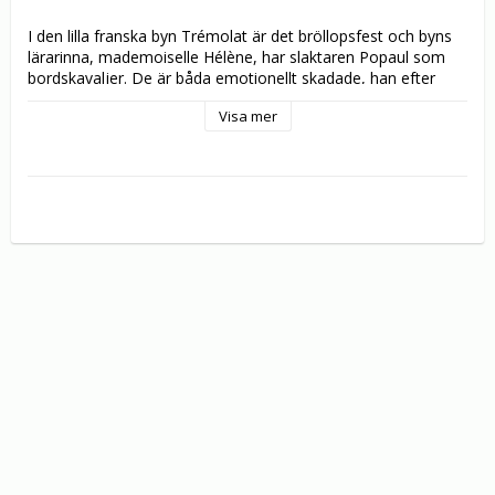
I den lilla franska byn Trémolat är det bröllopsfest och byns 
lärarinna, mademoiselle Hélène, har slaktaren Popaul som 
bordskavaljer. De är båda emotionellt skadade, han efter 
många blodiga år i den franska armén i Indokina och Algeriet 
Visa mer
och hon efter en olycklig kärlekshistoria i Paris. Popaul 
uppvaktar blygt Hélène och hon accepterar hans sällskap, 
men visar också tydligt var gränsen för fliten går. När en serie 
mord inträffar förvandlas det idylliska bylivet hastigt till en 
tragedi.