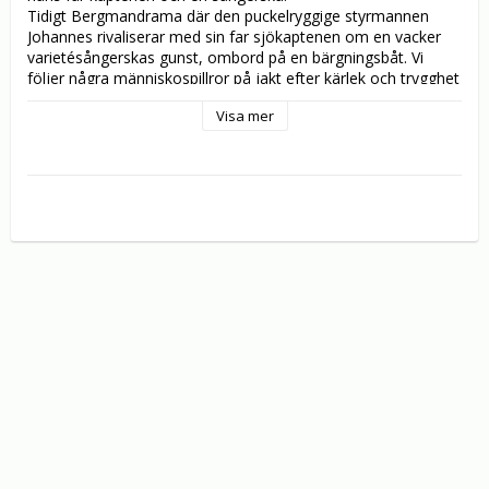
Tidigt Bergmandrama där den puckelryggige styrmannen 
Johannes rivaliserar med sin far sjökaptenen om en vacker 
varietésångerskas gunst, ombord på en bärgningsbåt. Vi 
följer några människospillror på jakt efter kärlek och trygghet 
i en tillvaro där de står helt utanför.

Visa mer
Filmen bygger på en pjäs som uppfördes på Svenska teatern 
i Helsingfors 1946, och i Sverige på Folkets hus i Katrineholm 
1947. Filmen visades i Cannes 1947 och fick 
hedersomnämnande av juryn.