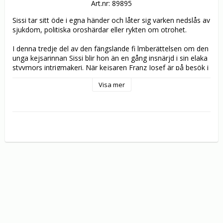
Art.nr: 89895
Sissi tar sitt öde i egna händer och låter sig varken nedslås av 
sjukdom, politiska oroshärdar eller rykten om otrohet.

I denna tredje del av den fängslande fi lmberättelsen om den 
unga kejsarinnan Sissi blir hon än en gång insnärjd i sin elaka 
styvmors intrigmakeri. När kejsaren Franz Josef är på besök i 
Wien passar Sissi på att resa till Ungern tillsammans med en 
Visa mer
greve som är förtjust i henne. Hennes avsikt är att blidka de 
ungerska, upproriska adelsmännen. Från Wien kommer 
rykten om att hon har ett hemligt förhållande med greven. 
Sissi dementerar men drabbas av en allvarlig lungsjukdom 
som tvingar henne att söka vård på ön Korfu. Franz Josef 
och Sissi träffas på den italienska landsbygden och tack vare 
Sissis charm och övertalningsförmåga lyckas de få det 
italienska folket på sin sida.