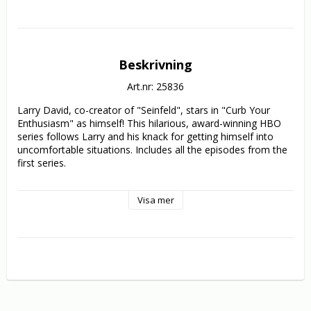
Beskrivning
Art.nr: 25836
Larry David, co-creator of "Seinfeld", stars in "Curb Your 
Enthusiasm" as himself! This hilarious, award-winning HBO 
series follows Larry and his knack for getting himself into 
uncomfortable situations. Includes all the episodes from the 
first series.

Episodes comprise: 

Visa mer
1.The Pants Tent

2.Ted and Mary

3.Porno Gil

4.The Bracelet

5.Interior Decorator

6.The Wire

7.AAMCO

8.Beloved Aunt

9.Affirmative Action
