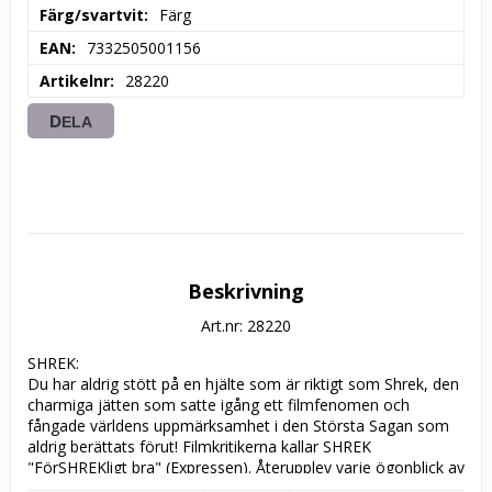
Färg/svartvit
Färg
EAN
7332505001156
Artikelnr
28220
DELA
Beskrivning
Art.nr: 28220
SHREK:

Du har aldrig stött på en hjälte som är riktigt som Shrek, den 
charmiga jätten som satte igång ett filmfenomen och 
fångade världens uppmärksamhet i den Största Sagan som 
aldrig berättats förut! Filmkritikerna kallar SHREK 
"FörSHREKligt bra" (Expressen). Återupplev varje ögonblick av 
Shreks modiga jakt för att undsätta temperamentsfulla 