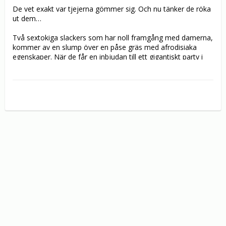
De vet exakt var tjejerna gömmer sig. Och nu tänker de röka 
ut dem…

Två sextokiga slackers som har noll framgång med damerna, 
kommer av en slump över en påse gräs med afrodisiaka 
egenskaper. När de får en inbjudan till ett gigantiskt party i 
Malibu, bestämmer de sig för att testa varornas äkthet.