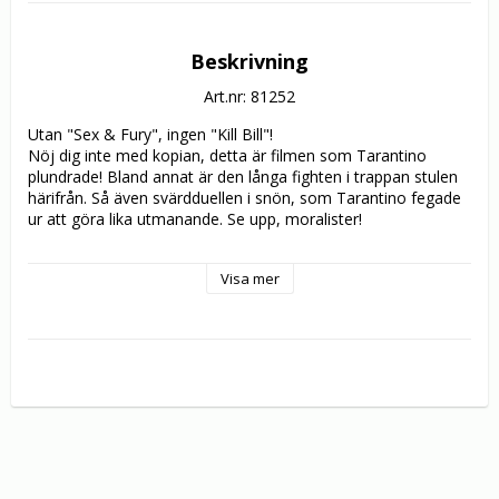
Beskrivning
Art.nr: 81252
Utan "Sex & Fury", ingen "Kill Bill"! 

Nöj dig inte med kopian, detta är filmen som Tarantino 
plundrade! Bland annat är den långa fighten i trappan stulen 
härifrån. Så även svärdduellen i snön, som Tarantino fegade 
ur att göra lika utmanande. Se upp, moralister!

Dessutom har "Sex & Fury" Christina Lindberg förstås - 
Visa mer
Tarantinos drömkvinna, vars enögde hämnerska i ”Thriller” 
också "lånades" till ”Kill Bill”. Läckra Reiko Ike i rollen som 
Inochiko är det andra stora namnet i denna kultklassiker. 
Som liten flicka blir hon vittne till hur hennes far, en polisman, 
blir brutalt mördad. I nitton år ruvar Inochiko på en 
fruktansvärd hämnd, vilket får sin rasande urladdning när en 
vacker spion (Lindberg) korsar hennes väg. 

Upplev blodiga nakenfighter, stilettförsedda nunnor och stora 
mängder flygande likdelar i banbrytande scener som "inte går 
att beskriva, det måste ses!" (10K Bullets.com).