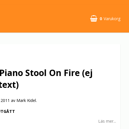
0
Varukorg
Piano Stool On Fire (ej
text)
2011 av Mark Kidel.
UTGÅTT
Läs mer...