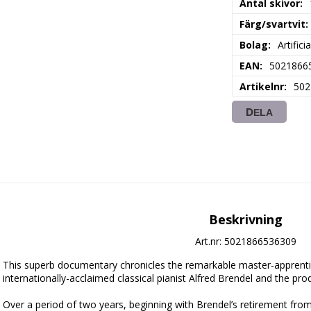
Antal skivor
Färg/svartvit
Bolag
Artifici
EAN
5021866
Artikelnr
502
DELA
Beskrivning
Art.nr: 5021866536309
This superb documentary chronicles the remarkable master-apprentic
internationally-acclaimed classical pianist Alfred Brendel and the prod
Over a period of two years, beginning with Brendel’s retirement fro