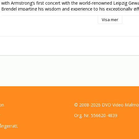
with Armstrong’s first concert with the world-renowned Leipzig Gewa
Brendel imparting his wisdom and experience to his exceptionally gif
new emotional depth to his virtuoso playing.

Visa mer
Beguiling, touching and often humorous SET THE PIANO STOOL ON FIR
creative process.
on
© 2008-2026 DVD Video Malmö
r
Org. Nr. 556620-4839
ångerrätt