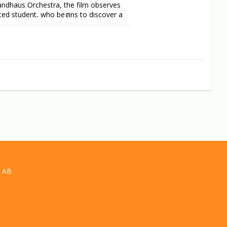
ndhaus Orchestra, the film observes 
ted student, who begins to discover a 
E is a fascinating portrait of the 
 AB