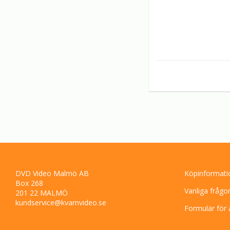
DVD Video Malmö AB
Köpinformati
Box 268
Vanliga frågo
201 22 MALMÖ
kundservice@kvarnvideo.se
Formulär för 