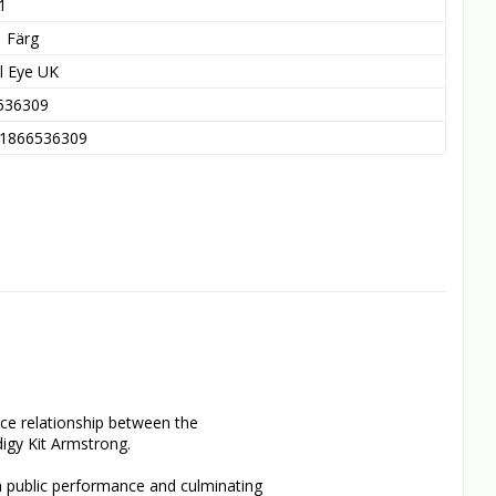
1
Färg
al Eye UK
536309
1866536309
e relationship between the 
igy Kit Armstrong.

m public performance and culminating 