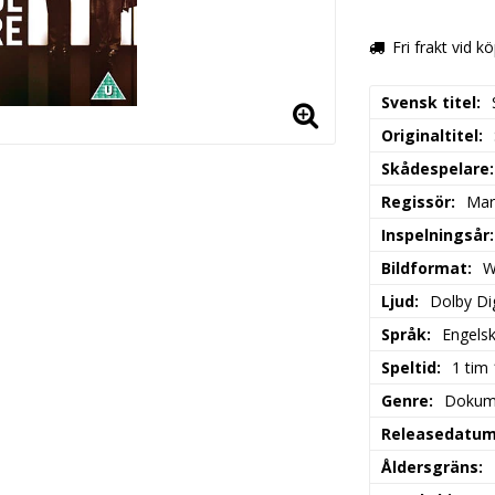
Fri frakt vid k
Svensk titel
Originaltitel
Skådespelare
Regissör
Mar
Inspelningsår
Bildformat
W
Ljud
Dolby Dig
Språk
Engels
Speltid
1 tim
Genre
Dokum
Releasedatu
Åldersgräns